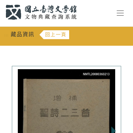
跳到主要內容
:::
藏品資訊
回上一頁
:::