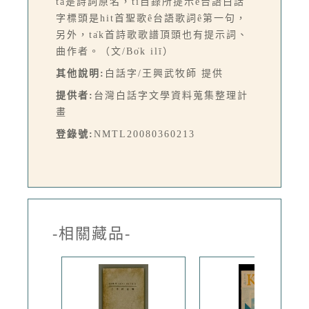
ta是詩詞原名，tī目錄所提示ê台語白話
字標頭是hit首聖歌ê台語歌詞ê第一句，
另外，ta̍k首詩歌歌譜頂頭也有提示詞、
曲作者。（文/Bo̍k ilī）
其他說明:
白話字/王興武牧師 提供
提供者:
台灣白話字文學資料蒐集整理計
畫
登錄號:
NMTL20080360213
-相關藏品-