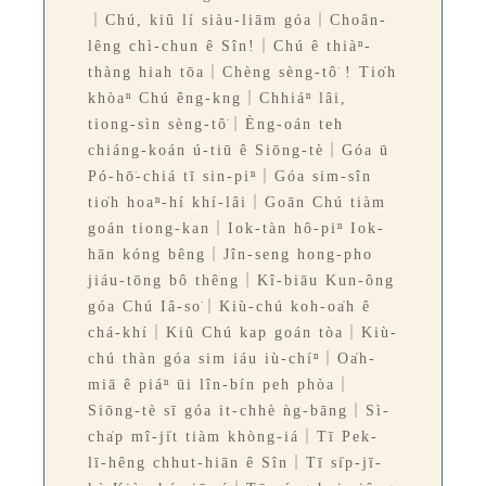
｜Chú, kiû lí siàu-liām góa｜Choân-
lêng chì-chun ê Sîn!｜Chú ê thiàⁿ-
thàng hiah tōa｜Chèng sèng-tô͘ ! Tio̍h
khòaⁿ Chú êng-kng｜Chhiáⁿ lâi,
tiong-sìn sèng-tô͘｜Èng-oán teh
chiáng-koán ú-tiū ê Siōng-tè｜Góa ū
Pó-hō͘-chiá tī sin-piⁿ｜Góa sim-sîn
tio̍h hoaⁿ-hí khí-lâi｜Goān Chú tiàm
goán tiong-kan｜Iok-tàn hô-piⁿ Iok-
hān kóng bêng｜Jîn-seng hong-pho
jiáu-tōng bô thêng｜Kî-biāu Kun-ông
góa Chú Iâ-so͘｜Kiù-chú koh-oa̍h ê
chá-khí｜Kiû Chú kap goán tòa｜Kiù-
chú thàn góa sim iáu iù-chíⁿ｜Oa̍h-
miā ê piáⁿ ūi lîn-bín peh phòa｜
Siōng-tè sī góa it-chhè ǹg-bāng｜Sì-
cha̍p mî-ji̍t tiàm khòng-iá｜Tī Pek-
lī-hêng chhut-hiān ê Sîn｜Tī si̍p-jī-