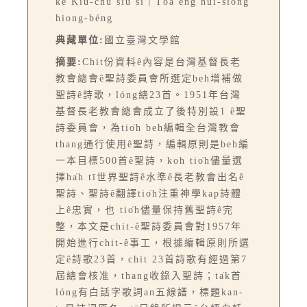
kè Kiù-chú siū sí｜Tōa éng hui-siông
hiong-béng
典藏單位:
國立臺灣文學館
摘要:
Chit份資料ê內容是台灣基督長老
教會總會ê聖詩委員會所選定beh增補做
聖詩ê詩歌，lóng總23首。1951年台灣
基督長老教會總會成立了後特別設1 ê聖
詩委員會，為tio̍h beh編輯全台灣教會
thang通行使用ê聖詩，編輯原則是beh編
一本目標500首ê聖詩，koh tio̍h儘量選
擇ha̍h tī世界聖詩ê水準ê長老教會出名ê
聖詩、聖詩ê翻譯tio̍h注重神學kap詩體
上ê忠實，也 tio̍h儘量保持舊聖詩ê完
整，本文是chit-ê聖詩委員會對1957年
開始進行chit-ê事工，根據編輯原則所選
定ê詩歌23首，chit 23首詩歌有經過第7
屆總會核准，thang收錄入聖詩；ta̍k首
lóng有白話字歌詞an五線譜，標題kan-