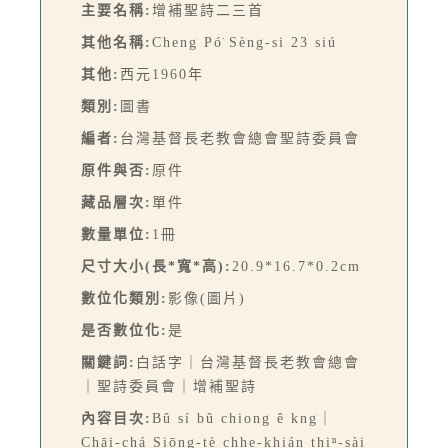
主要名稱:
增補聖詩二三首
其他名稱:
Cheng Pó͘ Sèng-si 23 siú
其他:
西元1960年
類別:
圖書
編者:
台灣基督長老教會總會聖詩委員會
原件與否:
原件
藏品層次:
單件
數量單位:
1冊
尺寸大小(長*寬*高):
20.9*16.7*0.2cm
數位化類別:
影像(圖片)
是否數位化:
是
關鍵詞:
白話字｜台灣基督長老教會總會
｜聖詩委員會｜增補聖詩
內容目次:
Bû sí bû chiong ê kng｜
Chāi-chá Siōng-tè chhe-khián thiⁿ-sài