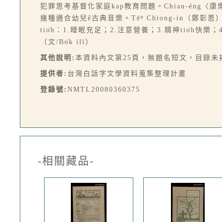
犯罪思考基督化家庭kap教育問題。Chiau-éng〈
幾種適合幼兒ê古典音樂。Tēⁿ Chiong-in（鄭彰
tio̍h：1.睡眠充足；2.注意營養；3.精神tio̍h快樂；
（文/Bo̍k ilī）
其他說明:
本資料內文第25頁，無題名短文，目錄未
提供者:
台灣白話字文學資料蒐集整理計畫
登錄號:
NMTL20080360375
-相關藏品-