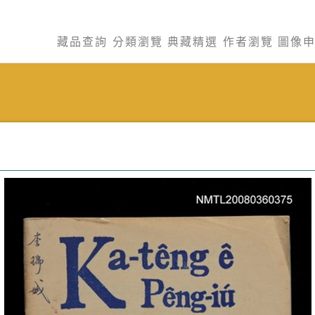
藏品查詢
分類瀏覽
典藏精選
作者瀏覽
圖像