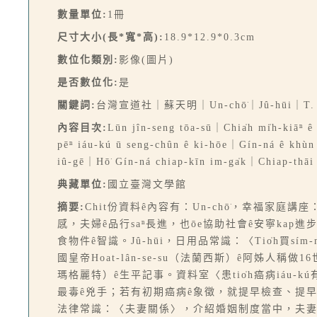
數量單位:
1冊
尺寸大小(長*寬*高):
18.9*12.9*0.3cm
數位化類別:
影像(圖片)
是否數位化:
是
關鍵詞:
台灣宣道社｜蘇天明｜Un-chō͘｜Jû-hūi｜T. J
內容目次:
Lūn jîn-seng tōa-sū｜Chia̍h mi̍h-kiāⁿ ê
pēⁿ iáu-kú ū seng-chûn ê ki-hōe｜Gín-ná ê khùn
iû-gē｜Hō͘ Gín-ná chiap-kīn im-ga̍k｜Chiap-thāi 
典藏單位:
國立臺灣文學館
摘要:
Chit份資料ê內容有：Un-chō͘，幸福家
感，夫婦ê品行saⁿ長進，也ōe協助社會ê安寧kap
食物件ê智識。Jû-hūi，日用品常識：〈Tio̍h買sím-mi̍
國皇帝Hoat-lân-se-su（法蘭西斯）ê阿姊人稱做16世紀中最
瑪格麗特）ê生平記事。資料室〈患tio̍h癌病iáu
最毒ê兇手；若有初期癌病ê象徵，就提早檢查、提早發見、提早
法律常識：〈夫妻關係〉，介紹婚姻制度當中，夫妻tī