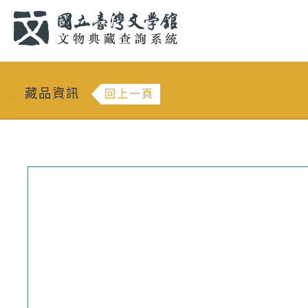
跳到主要內容
:::
藏品資訊
回上一頁
:::