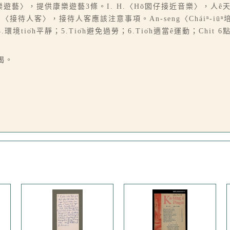
康樂遊藝〉，提供康樂遊藝3條。I. H.〈Hō͘囡仔接近音樂〉，人
恩）〈接待人客〉，接待人客應該注意事項。An-seng〈Cháiⁿ-i
4.環境tio̍h平靜；5.Tio̍h避免過勞；6.Tio̍h適當ê運動；Chi
揭。