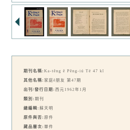
期刊名稱:
Ka-têng ê Pêng-iú Tē 47 kî
其他名稱:
家庭ê朋友 第47期
出刊/發行日期:
西元1962年1月
類別:
期刊
總編輯:
蘇天明
原件與否:
原件
藏品層次:
單件