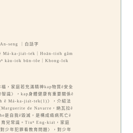
｜An-seng ｜白話字
ê Má-ka-jia̍t-te̍k｜Hoān-tio̍h gâm
ⁿ kàu-io̍k būn-tôe｜Khong-lo̍k
幸福，家庭若充滿精神kap物質ê安全
件ê智識〉，kap身體健康有重要關係ê
á-ka-jia̍t-te̍k(1)〉，介紹法
arguerite de Navarre，納瓦拉ê
che是自我ê毀滅，是構成癌病死亡ê
識。Tiuⁿ Eng-kia̍t，家庭
）〈對少年犯罪看教育問題〉，對少年