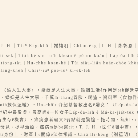
. H.｜Tiuⁿ Eng-kia̍t｜謝禧明｜Chiau-éng｜I. H.｜鄭彰恩
 tì-sek｜Tio̍h bé sím-mi̍h khoán ê pó-un-koàn｜La̍p-óa-la̍h 
 tiong-tàu｜Hu-chhe koan-hē｜Tùi siàu-liân hoān-chōe khòa
lâng-kheh｜Cháiⁿ-iūⁿ pôe-iúⁿ kì-ek-le̍k
庭講座：〈論人生大事〉，婚姻是人生大事，婚姻生活ê作用是teh促進
進步，婚姻是人生大事，千萬m̄-thang冒險、糊塗。資料室〈食物
h款保溫罐〉。Un-chō͘，介紹基督教出名ê婦女：〈La̍p-óa-la̍h ê M
敬虔、最高尚ê一位女子La̍p-óa-la̍h ê Má-ka-jia̍t-te̍k（M
-kú有生存ê機會〉，癌病患者最大ê弱點就是驚惶、拖時間、無知，
治療，癌病m̄是bē醫tit。T. J. H.〈囡仔ê睏中晝〉，育兒常
身份上、財產上ê關係ê法律常識。Chiā Hí-bêng（謝禧明