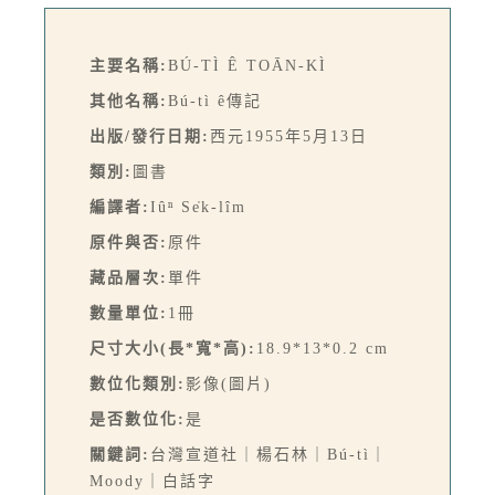
主要名稱:
BÚ-TÌ Ê TOĀN-KÌ
其他名稱:
Bú-tì ê傳記
出版/發行日期:
西元1955年5月13日
類別:
圖書
編譯者:
Iûⁿ Se̍k-lîm
原件與否:
原件
藏品層次:
單件
數量單位:
1冊
尺寸大小(長*寬*高):
18.9*13*0.2 cm
數位化類別:
影像(圖片)
是否數位化:
是
關鍵詞:
台灣宣道社｜楊石林｜Bú-tì｜
Moody｜白話字