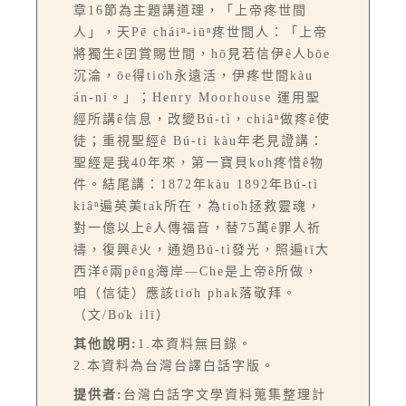
章16節為主題講道理，「上帝疼世間
人」，天Pē cháiⁿ-iūⁿ疼世間人：「上帝
將獨生ê囝賞賜世間，hō͘見若信伊ê人bōe
沉淪，ōe得tio̍h永遠活，伊疼世間kàu
án-ni。」；Henry Moorhouse 運用聖
經所講ê信息，改變Bú-tì，chiâⁿ做疼ê使
徒；重視聖經ê Bú-tì kàu年老見證講：
聖經是我40年來，第一寶貝koh疼惜ê物
件。結尾講：1872年kàu 1892年Bú-tì
kiâⁿ遍英美ta̍k所在，為tio̍h拯救靈魂，
對一億以上ê人傳福音，替75萬ê罪人祈
禱，復興ê火，通過Bú-tì發光，照遍tī大
西洋ê兩pêng海岸—Che是上帝ê所做，
咱（信徒）應該tio̍h phak落敬拜。
（文/Bo̍k ilī）
其他說明:
1.本資料無目錄。
2.本資料為台灣台譯白話字版。
提供者:
台灣白話字文學資料蒐集整理計