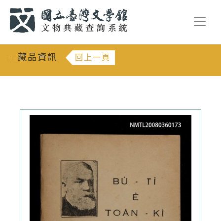
跳到主要內容
:::
藏品資訊
回上一頁
:::