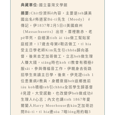
典藏單位:
國立臺灣文學館
摘要:
Chit份資料ê內容，主要是teh講美
國出名ê佈道家Bú-tì先生（Moody） ê
傳記，伊1837年2月5日tī美國麻州
（Massachusetts）出世，厝裡散赤、老
pē早死，自細漢tio̍h ài tàu做工幫貼家
庭經濟，17歲去母舅ê鞋店做工，tī hia
受主日學老師Kim先生引chhōa歸向基
督，後來去芝加哥做工，立志beh做生理
人賺大錢，siāng時也koh tī教會有積極ê
服sāi，參與傳福音工作，伊親身去街路
招學生來讀主日學，後來，伊見證tio̍h 1
位患重病ê教員，身體衰弱beh返鄉進前
iáu koh積極teh引chhōa全班學生歸基督
ê見證，大受感動，也改變伊beh做成功ê
生理人ê心志；內文也講tio̍h 1867年愛
爾蘭人Harry Moorhouse去kàu芝加哥訪
問Bú-tì，tī hia連sòa 7暗lóng用約翰3