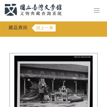
跳到主要內容
:::
藏品資訊
回上一頁
:::