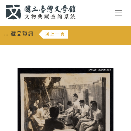
跳到主要內容
:::
藏品資訊
回上一頁
:::