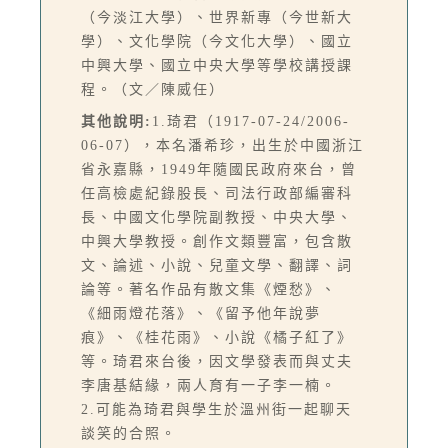
（今淡江大學）、世界新專（今世新大
學）、文化學院（今文化大學）、國立
中興大學、國立中央大學等學校講授課
程。（文／陳威任）
其他說明:
1.琦君（1917-07-24/2006-
06-07），本名潘希珍，出生於中國浙江
省永嘉縣，1949年隨國民政府來台，曾
任高檢處紀錄股長、司法行政部編審科
長、中國文化學院副教授、中央大學、
中興大學教授。創作文類豐富，包含散
文、論述、小說、兒童文學、翻譯、詞
論等。著名作品有散文集《煙愁》、
《細雨燈花落》、《留予他年說夢
痕》、《桂花雨》、小說《橘子紅了》
等。琦君來台後，因文學發表而與丈夫
李唐基結緣，兩人育有一子李一楠。
2.可能為琦君與學生於溫州街一起聊天
談笑的合照。