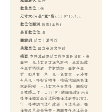
藏品層次:
單件
數量單位:
1張
尺寸大小(長*寬*高):
11.9*16.4cm
數位化類別:
影像(圖片)
是否數位化:
否
關鍵詞:
琦君｜潘希珍
典藏單位:
國立臺灣文學館
摘要:
本件藏品為琦君與學生的合照。畫
面中可見琦君身穿深色旗袍，坐於距離
學生群稍遠處，背對鏡頭，面對學生
群；照片右下角可見一名女童，另外亦
有茶几、杯盤等物件，拍攝地點應為住
家庭院樹下。琦君大學畢業後，開始從
事教師工作，自1949年隨國民政府來台
後便任職於高等法院擔任法庭書記官25
年，後轉調司法行政部（今法務部）擔
任鄭彥棻部長秘書。期間亦在淡江英專