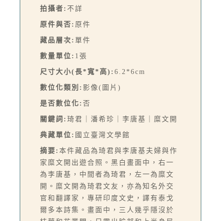
拍攝者:
不詳
原件與否:
原件
藏品層次:
單件
數量單位:
1張
尺寸大小(長*寬*高):
6.2*6cm
數位化類別:
影像(圖片)
是否數位化:
否
關鍵詞:
琦君｜潘希珍｜李唐基｜糜文開
典藏單位:
國立臺灣文學館
摘要:
本件藏品為琦君與李唐基夫婦與作
家糜文開出遊合照。黑白畫面中，右一
為李唐基，中間者為琦君，左一為糜文
開。糜文開為琦君文友，亦為知名外交
官和翻譯家，專研印度文史，譯有泰戈
爾多本詩集。畫面中，三人幾乎隱沒於