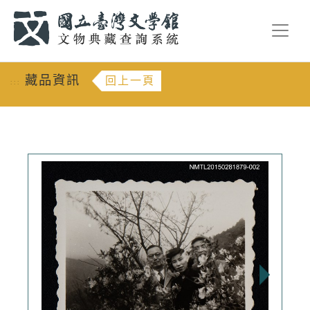
跳到主要內容
:::
藏品資訊
回上一頁
:::