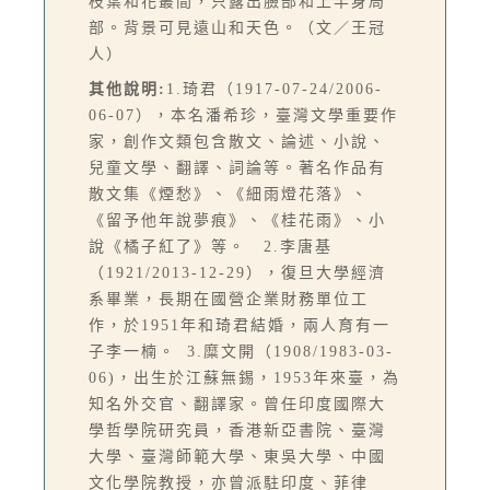
枝葉和花叢間，只露出臉部和上半身局
部。背景可見遠山和天色。（文／王冠
人）
其他說明:
1.琦君（1917-07-24/2006-
06-07），本名潘希珍，臺灣文學重要作
家，創作文類包含散文、論述、小說、
兒童文學、翻譯、詞論等。著名作品有
散文集《煙愁》、《細雨燈花落》、
《留予他年說夢痕》、《桂花雨》、小
說《橘子紅了》等。 2.李唐基
（1921/2013-12-29），復旦大學經濟
系畢業，長期在國營企業財務單位工
作，於1951年和琦君結婚，兩人育有一
子李一楠。 3.糜文開（1908/1983-03-
06)，出生於江蘇無錫，1953年來臺，為
知名外交官、翻譯家。曾任印度國際大
學哲學院研究員，香港新亞書院、臺灣
大學、臺灣師範大學、東吳大學、中國
文化學院教授，亦曾派駐印度、菲律