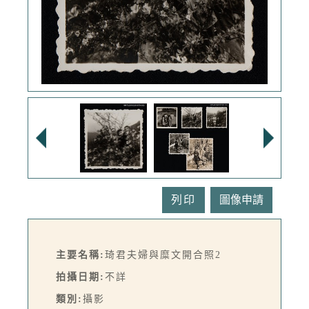
列印
主要名稱:
琦君夫婦與糜文開合照2
拍攝日期:
不詳
類別:
攝影