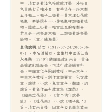
中，琦君身著淺色格紋紋洋裝，外搭白
色蕾絲七分袖外套，右手倚在一座木製
五斗櫃上。櫃子上擺著一尊大理石花紋
瓷瓶，旁邊還有一小盞瓷瓶裡頭插著植
物。牆壁上掛著一幅雷諾瓦的複製畫，
背景是一架多層木櫃，上頭擺著許多裝
飾物。（文／陳海茵）
其他說明:
琦君（1917-07-24/2006-06-
07），本名潘希珍，出生於中國浙江省
永嘉縣，1949年隨國民政府來台，曾任
高檢處紀錄股長、司法行政部編審科
長、中國文化學院副教授、中央大學、
中興大學教授。創作文類豐富，包含散
文、論述、小說、兒童文學、翻譯、詞
論等。著名作品有散文集《煙愁》、
《細雨燈花落》、《留予他年說夢
痕》、《桂花雨》、小說《橘子紅了》
等。琦君來台後，因文學發表而與丈夫