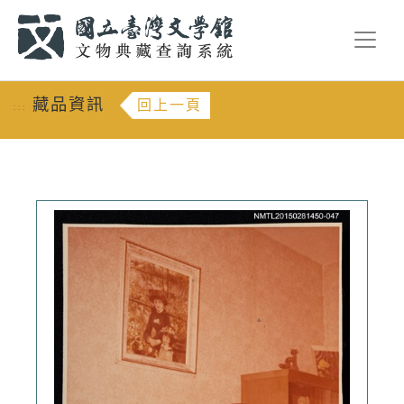
跳到主要內容
:::
藏品資訊
回上一頁
:::