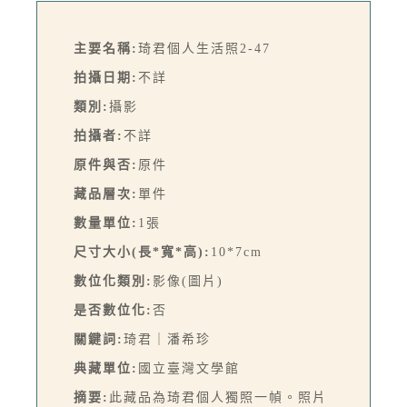
主要名稱:
琦君個人生活照2-47
拍攝日期:
不詳
類別:
攝影
拍攝者:
不詳
原件與否:
原件
藏品層次:
單件
數量單位:
1張
尺寸大小(長*寬*高):
10*7cm
數位化類別:
影像(圖片)
是否數位化:
否
關鍵詞:
琦君｜潘希珍
典藏單位:
國立臺灣文學館
摘要:
此藏品為琦君個人獨照一幀。照片