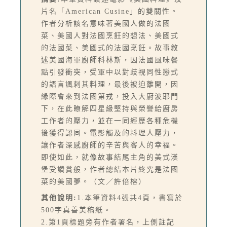
片名「American Cusine」的雙關性。
作者分析該名意味著美國人做的法國
菜、美國人對法國烹飪的想法、美國式
的法國菜、美國式的法國烹飪。故事敘
述美國海軍廚師科林斯，因法國風味餐
點引發衝突，受軍中以對歧視同性戀式
的語言諷刺其料理，最後被迫離開，因
緣際會來到法國第戎，投入大廚波耶門
下，在此瞭解四星級堅持與榮譽給廚房
工作者的壓力，並在一同經歷各種危機
後獲得認同。電影觸及的料理人壓力，
讓作者深感廚師的辛苦與客人的幸福。
即使如此，就像故事結尾主角的美式漢
堡受讚賞般，作者總結本片終究是法國
菜的美國夢。（文／許倍榕）
其他說明:
1.本筆資料4張共4頁，書寫於
500字真善美稿紙。
2.第1頁標題旁有作者署名，上側註記