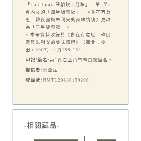
「To：Look 莊朝欽 8月稿」。第2至3
頁內文的「四星級餐廳」，《食在有意
思—韓良露與朱利安的美味情境》更改
為「三星級餐廳」。
3.本筆資料收錄於《食在有意思—韓良
露與朱利安的美味情境》（臺北：麥
田，2003），頁158-162。
印記/簽名:
第1頁右上角有韓良露簽名。
提供者:
朱全斌
登錄號:
NMTL20180130200
-相關藏品-