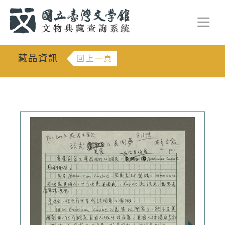
跳到主要內容
:::
藏品資訊
回上一頁
:::