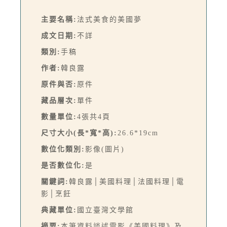
主要名稱:
法式美食的美國夢
成文日期:
不詳
類別:
手稿
作者:
韓良露
原件與否:
原件
藏品層次:
單件
數量單位:
4張共4頁
尺寸大小(長*寬*高):
26.6*19cm
數位化類別:
影像(圖片)
是否數位化:
是
關鍵詞:
韓良露│美國料理│法國料理│電
影│烹飪
典藏單位:
國立臺灣文學館
摘要:
本筆資料談述電影《美國料理》及