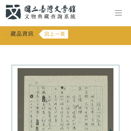
跳到主要內容
:::
藏品資訊
回上一頁
:::