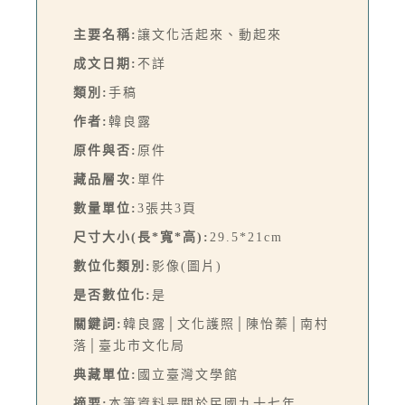
主要名稱:
讓文化活起來、動起來
成文日期:
不詳
類別:
手稿
作者:
韓良露
原件與否:
原件
藏品層次:
單件
數量單位:
3張共3頁
尺寸大小(長*寬*高):
29.5*21cm
數位化類別:
影像(圖片)
是否數位化:
是
關鍵詞:
韓良露│文化護照│陳怡蓁│南村
落│臺北市文化局
典藏單位:
國立臺灣文學館
摘要:
本筆資料是關於民國九十七年