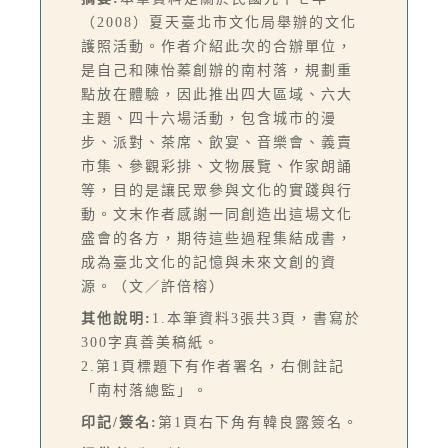
（2008）夏天臺北市文化局舉辦的文化
護照活動。作者介紹此次的合辦單位，
是自己和陳怡蓁創辦的南村落，規劃重
點放在體驗，因此推出四大區域、六大
主題、四十六場活動，包含城市的漫
步、派對、茶席、飲宴、音樂會、義賣
市集、參觀彩排、文物展覽、作家朗誦
等，目的是讓民眾參與文化的實踐與行
動。文末作者感謝一同創造出這場文化
盛會的各方，期待這些過程集結成書，
成為臺北文化的記憶與未來文創的資
源。（文／許倍榕）
其他說明:
1.本筆資料3張共3頁，書寫於
300字真善美稿紙。
2.第1頁標題下有作者署名，右側註記
「南村落總監」。
印記/簽名:
第1頁右下角有韓良露簽名。