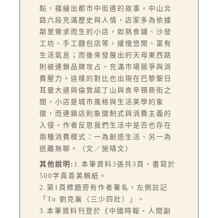
點，描繪出都市中街道的故事。中山北
路六段充滿歷史與人情，店家多為依據
鄰里需求而生的小店，如熟食鋪、沙發
工坊、手工麵包店等，緩慢悠閒、富有
生活氣息；而後來發展出的天母東西路
則被連鎖品牌攻占，充滿市場競爭與消
費壓力。這樣的對比也出現在巴黎聖日
耳曼大道與倫敦諾丁山與肯辛頓商街之
間，小店是城市風格與生活美學的象
徵，而連鎖店則象徵制式與消費主義的
入侵。作者反思我們生活中是否也存在
兩種消費模式：一為創造生活、另一為
逃離無聊。（文／施晴文）
其他說明:
1.本筆資料3張共3頁，書寫於
500字真善美稿紙。
2.第1頁標題旁有作者署名，左側註記
「To 劉克襄（三少四壯）」。
3.本筆資料刊登於《中國時報‧人間副