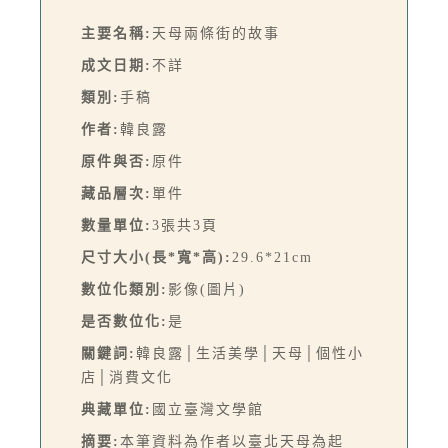
主要名稱:
天母兩條街的故事
成文日期:
不詳
類別:
手稿
作者:
韓良露
原件與否:
原件
藏品層次:
單件
數量單位:
3張共3頁
尺寸大小(長*寬*高):
29.6*21cm
數位化類別:
影像(圖片)
是否數位化:
是
關鍵詞:
韓良露│生活美學│天母│個性小
店│消費文化
典藏單位:
國立臺灣文學館
摘要:
本筆資料為作者以臺北天母為起