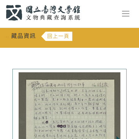
跳到主要內容
:::
藏品資訊
回上一頁
:::