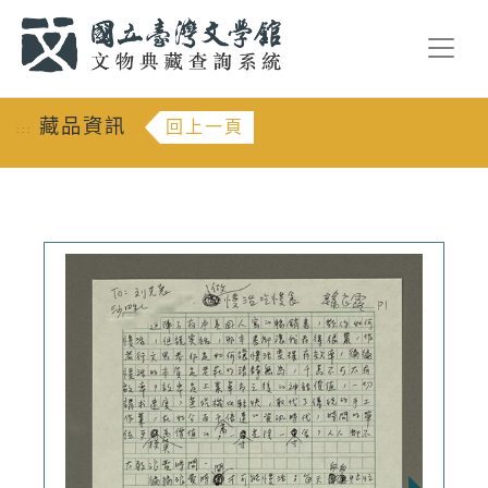
跳到主要內容
:::
藏品資訊
回上一頁
:::