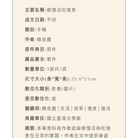
主要名稱:
做慢活吃慢食
成文日期:
不詳
類別:
手稿
作者:
韓良露
原件與否:
原件
藏品層次:
單件
數量單位:
3張共3頁
尺寸大小(長*寬*高):
29.6*21cm
數位化類別:
影像(圖片)
是否數位化:
是
關鍵詞:
韓良露│生活│效率│慢食│慢活
典藏單位:
國立臺灣文學館
摘要:
本筆資料為作者談論做慢活與吃慢
食在日常的實踐。作者在文中提到身處