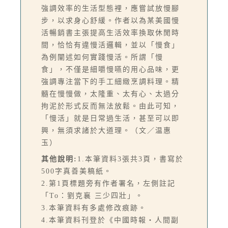
強調效率的生活型態裡，應嘗試放慢腳
步，以求身心舒緩。作者以為某美國慢
活暢銷書主張提高生活效率換取休閒時
間，恰恰有違慢活邏輯，並以「慢食」
為例闡述如何實踐慢活。所謂「慢
食」，不僅是細嚼慢嚥的用心品味，更
強調專注當下的手工細緻烹調料理。精
髓在慢慢做，太隆重、太有心、太過分
拘泥於形式反而無法放鬆。由此可知，
「慢活」就是日常過生活，甚至可以即
興，無須求諸於大道理。（文／温惠
玉）
其他說明:
1.本筆資料3張共3頁，書寫於
500字真善美稿紙。
2.第1頁標題旁有作者署名，左側註記
「To：劉克襄 三少四壯」。
3.本筆資料有多處修改痕跡。
4.本筆資料刊登於《中國時報‧人間副