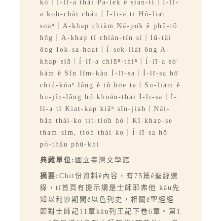
kò͘｜Í-lī-a thâi Pa-le̍k ê sian-ti｜Í-lī-
a koh-chài cháu｜Í-lī-a tī Hô-lia̍t
soaⁿ｜A-khap chiàm Ná-po̍k ê phû-tô
hn̂g｜A-khap tī chiàn-tīn sí｜Iû-tāi
ông Iok-sa-hoat｜Í-sek-lia̍t ông A-
khap-siā｜Í-lī-a chiūⁿ-thiⁿ｜Í-lī-a só͘
kám ê Sîn lîm-kàu Í-lī-sa｜Í-lī-sa hō͘
chiú-kóaⁿ lâng ê iû bōe ta｜Su-liām ê
hū-jîn-lâng hó khoán-thāi Í-lī-sa｜Í-
lī-a tī Kiat-kap kiâⁿ sîn-jiah｜Nái-
bān thái-ko tit-tio̍h hó｜Kî-khap-se
tham-sim, tio̍h thái-ko｜Í-lī-sa hō͘
pó͘-thâu phû-khí
典藏單位:
國立臺灣文學館
摘要:
Chit份資料ê內容，有75篇ê聖經選
錄，tī首頁有提示講是士師耶弗他 kàu先
知以利沙期間ê以色列史，相關ê聖經經
節對士師記11章kàu列王記下卷6章。第1