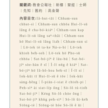
關鍵詞:
教會公報社｜新樓｜聖經｜士師
｜先知｜舊約 ｜高金聲
內容目次:
Iâ-hut-tāi｜Chham-sun
chhut-sì｜Chham-sun chhōa Hui-lī-sū
lâng ê cha-bó͘-kiáⁿ｜Chham-sun kap
Hui-lī-sū lâng saⁿ-thâi｜Chham-sun
hō͘ Hui-lī-sū lâng lia̍h｜Chham-sun sí
｜Lō͘-tek tè ta-ke Ná-o-bí｜Lō͘-tek
khioh be̍h-seh｜Lō͘-tek hō͘ Pho-sū
chhōa｜Sat-bó͘-jíⁿ ê lāu-bú｜Sat-bó͘-
jíⁿ sòe-hàn ê sî｜Í-lī nn̄g ê kiáⁿ｜Sat-
bó͘-jíⁿ hō͘ Iâ-hô-hoa be̍k-sī｜Í-lī sí｜
Iok-kūi tī Hui-lī-sū ê tōe｜Iok-kūi
sàng-hêng｜Í-piān-í-siat ê chio̍h-pi｜
Peh-sìⁿ ài siat-li̍p ông｜Sò-lô tú-tio̍h
Sat-bó͘-jíⁿ｜Kéng Sò-lô chòe ông｜
Sat-bó͘-jíⁿ khǹg peh-sìⁿ｜Sò-lô ûi-ke̍h
Siōng-tè｜Siōng-tè hòe Sò-lô ê ūi｜