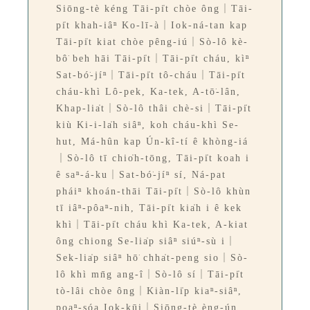
Siōng-tè kéng Tāi-pi̍t chòe ông｜Tāi-
pi̍t khah-iâⁿ Ko-lī-à｜Iok-ná-tan kap
Tāi-pi̍t kiat chòe pêng-iú｜Sò-lô kè-
bô͘ beh hāi Tāi-pi̍t｜Tāi-pi̍t cháu, kìⁿ
Sat-bó͘-jíⁿ｜Tāi-pi̍t tô-cháu｜Tāi-pi̍t
cháu-khì Lô-pek, Ka-tek, A-tō͘-lân,
Khap-lia̍t｜Sò-lô thâi chè-si｜Tāi-pi̍t
kiù Ki-i-la̍h siâⁿ, koh cháu-khì Se-
hut, Má-hûn kap Ún-kî-tí ê khòng-iá
｜Sò-lô tī chio̍h-tōng, Tāi-pi̍t koah i
ê saⁿ-á-ku｜Sat-bó͘-jíⁿ sí, Ná-pat
pháiⁿ khoán-thāi Tāi-pi̍t｜Sò-lô khùn
tī iâⁿ-pôaⁿ-nih, Tāi-pi̍t kia̍h i ê kek
khì｜Tāi-pi̍t cháu khì Ka-tek, A-kiat
ông chiong Se-lia̍p siâⁿ siúⁿ-sù i｜
Sek-lia̍p siâⁿ hō͘ chha̍t-peng sio｜Sò-
lô khì mn̄g ang-î｜Sò-lô sí｜Tāi-pi̍t
tò-lâi chòe ông｜Kiàn-li̍p kiaⁿ-siâⁿ,
poaⁿ-sóa Iok-kūi｜Siōng-tè èng-ún