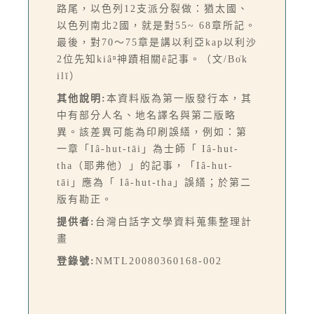
路尾，以色列12支派分裂做：猶太國、
以色列南北2國，就是對55~ 68章所記。
最後，對70～75章是講以利亞kap以利沙
2位先知kiâⁿ神蹟相關ê記事。（文/Bo̍k
ilī）
其他說明:
本資料版為第一版發行本，其
中有部分人名、地名譯名與第二版略
異。該差異可能為印刷誤繕，例如：第
一章「Iâ-hut-tāi」為士師「 Iâ-hut-
tha（耶弗他）」的記事，「Iâ-hut-
tāi」應為「 Iâ-hut-tha」誤繕；於第二
版有勘正。
提供者:
台灣白話字文學資料蒐集整理計
畫
登錄號:
NMTL20080360168-002