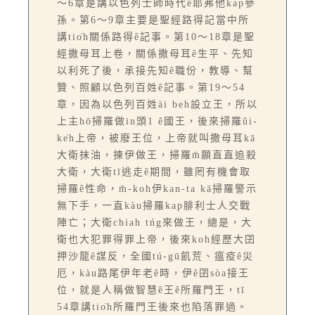
～6章是講以色列士師時代ê耶弗他kap參
孫。第6～9章主要是聖經路得記當中所
講tio̍h關係路得ê記事。第10～18章是聖
經撒母耳上卷，關係撒母耳ê生平、先知
以利死了後，承接先知ê職份，教導、幫
贊、照顧以色列百姓ê記事。第19～54
章，因為以色列百姓ài beh設立王，所以
上主hō͘掃羅做in頭1 ê國王，後來掃羅ûi-
ke̍h上帝，被廢王位，上帝就叫撒母耳kā
大衛抹油，揀伊做王，掃羅m̄願直直追殺
大衛，大衛tī逃走ê期間，雖罔有機會取
掃羅ê性命，m̄-koh伊kan-ta kā掃羅警示
無下手，一直kàu掃羅kap腓利士人交戰
陣亡；大衛chiah tńg來做王，總是，大
衛也大犯罪得罪上帝，後來koh經歷大囝
押沙龍ê謀反，全國tú-gū飢荒、瘟疫ê災
厄，kàu路尾伊年老ê時，伊ê囝sòa接王
位，就是人稱做智慧ê王ê所羅門王，tī
54章講tio̍h所羅門王後來也陷落罪過。