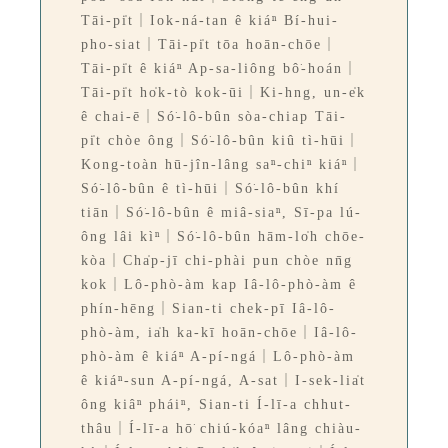
Tāi-pi̍t｜Iok-ná-tan ê kiáⁿ Bí-hui-
pho-siat｜Tāi-pi̍t tōa hoān-chōe｜
Tāi-pi̍t ê kiáⁿ Ap-sa-liông bô͘-hoán｜
Tāi-pi̍t ho̍k-tò kok-ūi｜Ki-hng, un-e̍k
ê chai-ē｜Só͘-lô-bûn sòa-chiap Tāi-
pi̍t chòe ông｜Só͘-lô-bûn kiû tì-hūi｜
Kong-toàn hū-jîn-lâng saⁿ-chiⁿ kiáⁿ｜
Só͘-lô-bûn ê tì-hūi｜Só͘-lô-bûn khí
tiān｜Só͘-lô-bûn ê miâ-siaⁿ, Sī-pa lú-
ông lâi kìⁿ｜Só͘-lô-bûn hām-lo̍h chōe-
kòa｜Cha̍p-jī chi-phài pun chòe nn̄g
kok｜Lô-phò-àm kap Iâ-lô-phò-àm ê
phín-hēng｜Sian-ti chek-pī Iâ-lô-
phò-àm, ia̍h ka-kī hoān-chōe｜Iâ-lô-
phò-àm ê kiáⁿ A-pí-ngá｜Lô-phò-àm
ê kiáⁿ-sun A-pí-ngá, A-sat｜I-sek-lia̍t
ông kiâⁿ pháiⁿ, Sian-ti Í-lī-a chhut-
thâu｜Í-lī-a hō͘ chiú-kóaⁿ lâng chiàu-