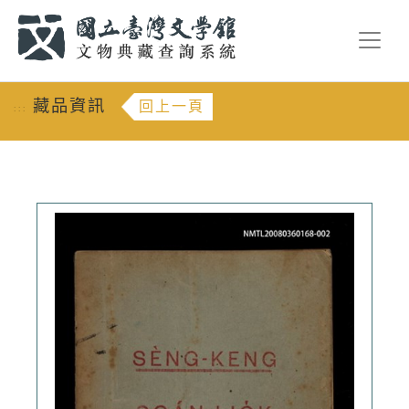
跳到主要內容
:::
藏品資訊
回上一頁
:::