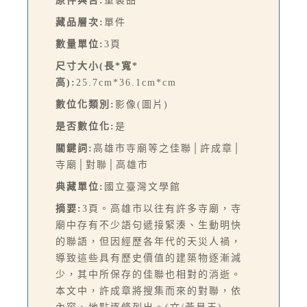
原件與否:
重製品
藏品層次:
單件
數量單位:
3頁
尺寸大小(長*寬*
高):
25.7cm*36.1cm*cm
數位化類別:
影像(圖片)
是否數位化:
是
關鍵詞:
高雄市寺廟等之佳聯│許成章│
寺廟│對聯│高雄市
典藏單位:
國立臺灣文學館
摘要:
3頁。高雄市以往有許多寺廟，寺
廟中存有不少語句遞接緊湊、生動明快
的聯語，但因經歷各年代的天災人禍，
導致這些具有歷史價值的建築物逐漸減
少，其中所保存的佳聯也相對的消逝。
本文中，許成章將搜集而來的對聯，依