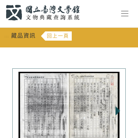
跳到主要內容
:::
藏品資訊
回上一頁
:::