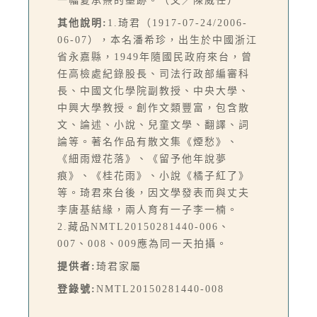
一幅夏承燾的墨跡。（文／陳威任）
其他說明:
1.琦君（1917-07-24/2006-
06-07），本名潘希珍，出生於中國浙江
省永嘉縣，1949年隨國民政府來台，曾
任高檢處紀錄股長、司法行政部編審科
長、中國文化學院副教授、中央大學、
中興大學教授。創作文類豐富，包含散
文、論述、小說、兒童文學、翻譯、詞
論等。著名作品有散文集《煙愁》、
《細雨燈花落》、《留予他年說夢
痕》、《桂花雨》、小說《橘子紅了》
等。琦君來台後，因文學發表而與丈夫
李唐基結緣，兩人育有一子李一楠。
2.藏品NMTL20150281440-006、
007、008、009應為同一天拍攝。
提供者:
琦君家屬
登錄號:
NMTL20150281440-008