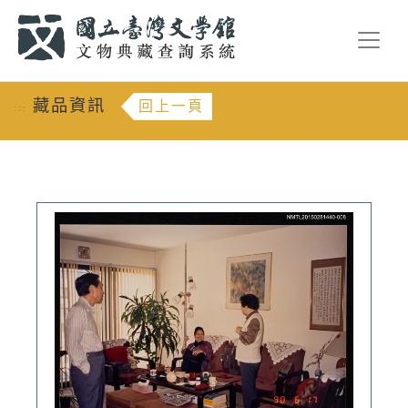
跳到主要內容
:::
藏品資訊
回上一頁
:::