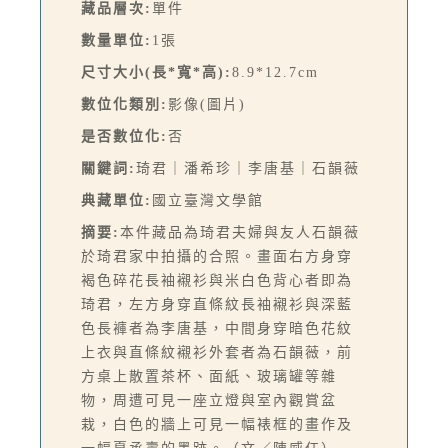
藏品層次:
單件
數量單位:
1張
尺寸大小(長*寬*高):
8.9*12.7cm
數位化類別:
影像(圖片)
是否數位化:
否
關鍵詞:
琦君｜潘希珍｜李唐基｜石韻薇
典藏單位:
國立臺灣文學館
摘要:
本件藏品為琦君夫婦與友人石韻薇
於琦君家中拍攝的合照。畫面右方身穿
褐色碎花長袖襯衫與米白色背心者即為
琦君，左方身穿直條紋長袖襯衫與深藍
色長褲者為李唐基，中間身穿暗色花紋
上衣與直條紋襯衫外套者為石韻薇，前
方桌上散置茶杯、面紙、玻璃罐等雜
物，周遭可見一座立燈與室內觀賞盆
栽，白色的牆上可見一幅裱框的畫作及