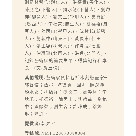
別是林智信(歸仁人)、洪德貴(善化人)、
陳茂隆(下營人)、顏水龍(下營人)、劉啟
祥(柳營人)、劉文三(學甲人)、蒙幹庭
(廣西人)、李秋來(麻豆人)、柳德裕(麻
豆人)、陳丙山(學甲人)、沈哲哉(新營
人)、劉執中(山東人)、黃顯東(佳里
人)、劉生容(柳營人)、許坤成(七股
人)、涂璨琳(北門人)、洪通(北門人)。
記錄藝術家的簡要生平，得獎記錄和專
長。(文/黃玉晴)
其他說明:
藝術家資料包括木刻版畫家─
林智信；西畫─洪德貴；國畫─陳茂隆；
顏水龍；柳啟祥；劉文三；蒙幹庭；李
秋禾；柳德裕；陳丙山；沈哲哉；劉執
中；黃顯榮；劉生容；許坤成；涂燦
琳；洪通。
提供者:
郭昇平
登錄號:
NMTL20070080004