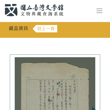
跳到主要內容
:::
藏品資訊
回上一頁
:::