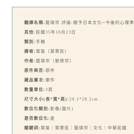
翻譯名稱:
龍瑛宗 評論-關予日本文化─今後的心理
其他:
民國35年10月23日
類別:
手稿
譯者:
葉笛（葉寄民）
作者:
龍瑛宗（劉榮宗）
原件與否:
原件
藏品層次:
單件
數量單位:
3頁
尺寸大小(長*寬*高):
20.1*28.2cm
數位化類別:
影像(圖片)
是否數位化:
是
關鍵詞:
葉笛｜葉寄民｜龍瑛宗｜文化｜中華民國