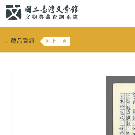
跳到主要內容
:::
藏品資訊
回上一頁
:::