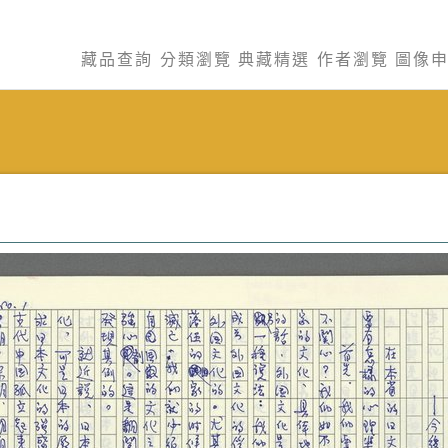
藏品查詢
分類瀏覽
典藏精選
作者瀏覽
圖像