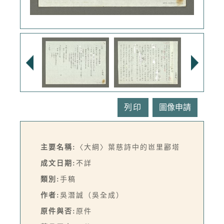
列印
主要名稱:
〈大綱〉葉慈詩中的岜里酈塔
成文日期:
不詳
類別:
手稿
作者:
吳潛誠（吳全成）
原件與否:
原件