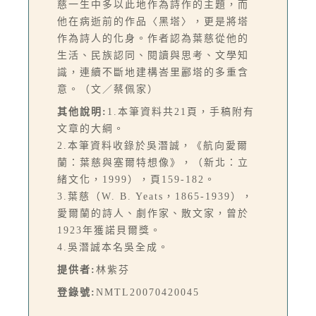
慈一生中多以此地作為詩作的主題，而
他在病逝前的作品〈黑塔〉，更是將塔
作為詩人的化身。作者認為葉慈從他的
生活、民族認同、閱讀與思考、文學知
識，連續不斷地建構峇里酈塔的多重含
意。（文／蔡佩家）
其他說明:
1.本筆資料共21頁，手稿附有
文章的大綱。
2.本筆資料收錄於吳潛誠，《航向愛爾
蘭：葉慈與塞爾特想像》，（新北：立
緒文化，1999），頁159-182。
3.葉慈（W. B. Yeats，1865-1939），
愛爾蘭的詩人、劇作家、散文家，曾於
1923年獲諾貝爾獎。
4.吳潛誠本名吳全成。
提供者:
林紫芬
登錄號:
NMTL20070420045