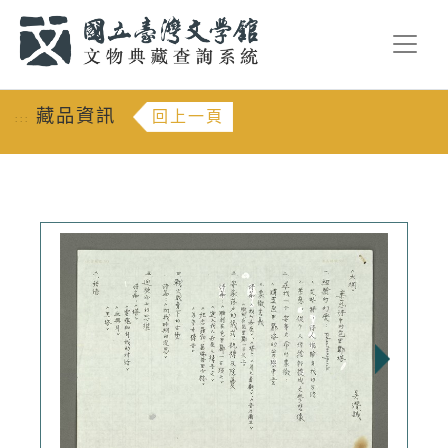
跳到主要內容
:::
藏品資訊
回上一頁
:::