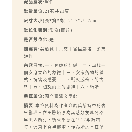
藏品層次:
單件
數量單位:
21張共21頁
尺寸大小(長*寬*高):
21.3*29.7cm
數位化類別:
影像(圖片)
是否數位化:
是
關鍵詞:
吳潛誠｜葉慈｜峇里酈塔｜葉慈
詩作
內容目次:
一、經驗的幻變｜二、尋找一
個安身立命的象徵｜三、安家落物的儀
式、祝禱及隱憂｜四、戰火威脅下的古
堡｜五、迴旋而上的思維｜六、結語
典藏單位:
國立臺灣文學館
摘要:
本筆資料為作者介紹葉慈詩中的峇
里酈塔。峇里酈塔原為葉慈好友葛列格
里夫人所有，後來葉慈在1917年結婚
時，便買下峇里酈塔，作為婚房。在葉