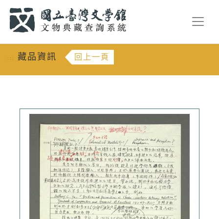
跳到主要內容
:::
藏品資訊
回上一頁
:::