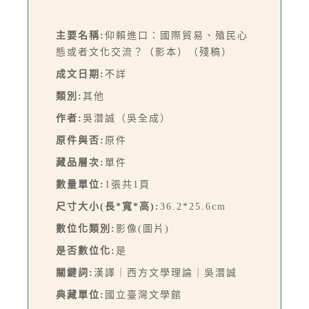
主要名稱:
仰賴進口：國際貿易、殖民心
態或者文化交流？（影本）（殘稿）
成文日期:
不詳
類別:
其他
作者:
吳潛誠（吳全成）
原件與否:
原件
藏品層次:
單件
數量單位:
1張共1頁
尺寸大小(長*寬*高):
36.2*25.6cm
數位化類別:
影像(圖片)
是否數位化:
是
關鍵詞:
漢譯｜西方文學理論｜吳潛誠
典藏單位:
國立臺灣文學館