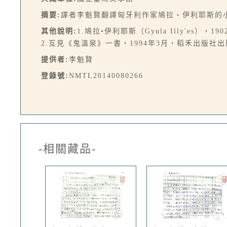
摘要:
譯者李魁賢翻譯匈牙利作家鳩拉‧伊利耶斯的小
其他說明:
1.鳩拉•伊利耶斯（Gyula Illy'es），
2.互見《鬼溫泉》一書，1994年3月，稻禾出版社出版
提供者:
李魁賢
登錄號:
NMTL20140080266
-相關藏品-