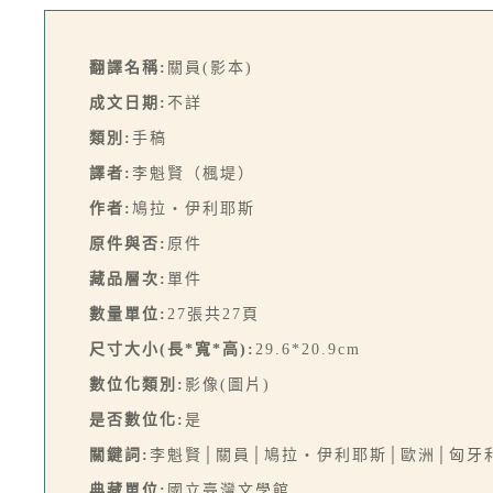
翻譯名稱:
關員(影本)
成文日期:
不詳
類別:
手稿
譯者:
李魁賢（楓堤）
作者:
鳩拉‧伊利耶斯
原件與否:
原件
藏品層次:
單件
數量單位:
27張共27頁
尺寸大小(長*寬*高):
29.6*20.9cm
數位化類別:
影像(圖片)
是否數位化:
是
關鍵詞:
李魁賢│關員│鳩拉‧伊利耶斯│歐洲│匈牙
典藏單位:
國立臺灣文學館