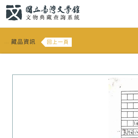
跳到主要內容
:::
藏品資訊
回上一頁
:::