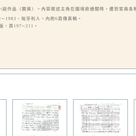
說作品〈關員〉。內容敘述主角在國境欲通關時，遭到官員各種
1902∼1983，匈牙利人。內附6頁傳真稿。
，頁197─211。