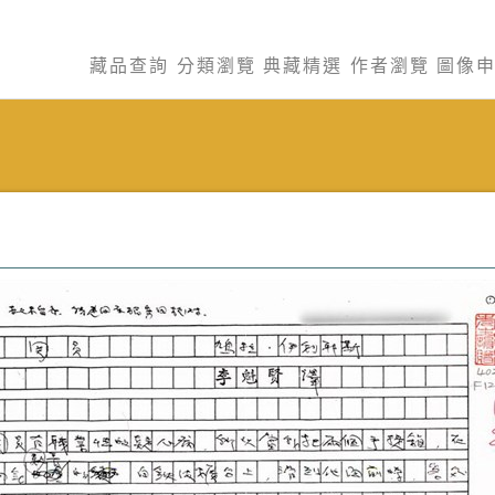
藏品查詢
分類瀏覽
典藏精選
作者瀏覽
圖像