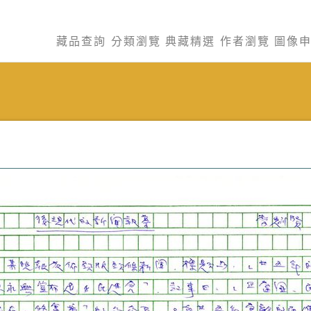
藏品查詢
分類瀏覽
典藏精選
作者瀏覽
圖像