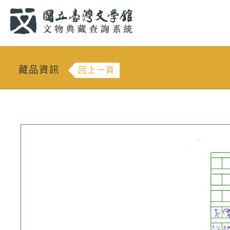
跳到主要內容
:::
藏品資訊
回上一頁
:::