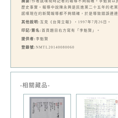
摘要:
作者感嘆現時記者的報導不夠精確。李魁賢以
歷史事實。報導中說陳永興是民進黨二十五年的老黨
感嘆現在的新聞報導都不夠精確，於是導致錯誤連連。
其他說明:
互見《台灣立報》，1997年7月26日。
印記/簽名:
首頁題目右方寫有「李魁賢」。
提供者:
李魁賢
登錄號:
NMTL20140080060
-相關藏品-