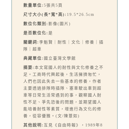
數量單位:
5張共5頁
尺寸大小(長*寬*高):
19.5*26.5cm
數位化類別:
影像(圖片)
是否數位化:
是
關鍵詞:
李魁賢｜耐性｜文化｜修養｜插
隊｜超車
典藏單位:
國立臺灣文學館
摘要:
本文寫國人的耐性與文化修養之不
足。工商時代興起後，生活擁擠匆忙，
人們也因此失去一些基本的修養，作者
主要透過排隊時插隊、塞車駛出車到超
車等日常生活常遇到的事，觀察國人耐
性不足、爭先恐後的問題，並期望國人
能培養耐性等素質，增進行為文化的修
養，從容優雅。(文/陳薏如)
其他說明:
互見《自由時報》，1989年8