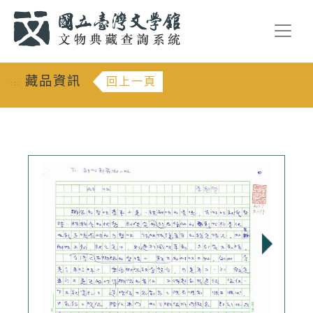
跳到主要內容
:::
藏品資訊
回上一頁
:::