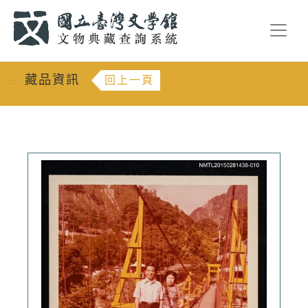
跳到主要內容
:::
藏品資訊
回上一頁
:::