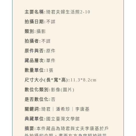
主要名稱:
琦君夫婦生活照2-10
拍攝日期:
不詳
類別:
攝影
拍攝者:
不詳
原件與否:
原件
藏品層次:
單件
數量單位:
1張
尺寸大小(長*寬*高):
11.3*8.2cm
數位化類別:
影像(圖片)
是否數位化:
否
關鍵詞:
琦君｜潘希珍｜李唐基
典藏單位:
國立臺灣文學館
摘要:
本件藏品為琦君與丈夫李唐基於戶
外拍攝的合照。畫面右方身穿短袖碎花