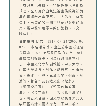
上衣與白色長褲，手持棕色提包者即為
琦君，左方身穿白色短袖直條紋襯衫與
黑色長褲者為李唐基，二人站在一座吊
橋上，吊橋的另一側可見茂密蔥鬱的山
景，當中散佈著零星的建築物。（文／
陳威任）
其他說明:
琦君（1917-07-24/2006-06-
07），本名潘希珍，出生於中國浙江省
永嘉縣，1949年隨國民政府來台，曾任
高檢處紀錄股長、司法行政部編審科
長、中國文化學院副教授、中央大學、
中興大學教授。創作文類豐富，包含散
文、論述、小說、兒童文學、翻譯、詞
論等。著名作品有散文集《煙愁》、
《細雨燈花落》、《留予他年說夢
痕》、《桂花雨》、小說《橘子紅了》
等。琦君來台後，因文學發表而與丈夫
李唐基結緣，兩人育有一子李一楠。