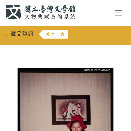
跳到主要內容
:::
藏品資訊
回上一頁
:::