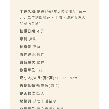
主要名稱:
琦君1992年大陸返鄉3-10(一
九九二年訪問杭州、上海，琦君與友人
於室內合影)
拍攝日期:
不詳
類別:
攝影
拍攝者:
不詳
原件與否:
原件
藏品層次:
單件
數量單位:
1張
尺寸大小(長*寬*高):
12.1*8.9cm
數位化類別:
影像(圖片)
是否數位化:
否
關鍵詞:
琦君｜潘希珍