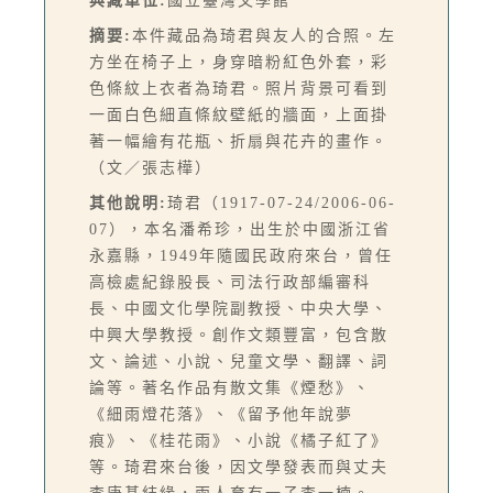
典藏單位:
國立臺灣文學館
摘要:
本件藏品為琦君與友人的合照。左
方坐在椅子上，身穿暗粉紅色外套，彩
色條紋上衣者為琦君。照片背景可看到
一面白色細直條紋壁紙的牆面，上面掛
著一幅繪有花瓶、折扇與花卉的畫作。
（文／張志樺）
其他說明:
琦君（1917-07-24/2006-06-
07），本名潘希珍，出生於中國浙江省
永嘉縣，1949年隨國民政府來台，曾任
高檢處紀錄股長、司法行政部編審科
長、中國文化學院副教授、中央大學、
中興大學教授。創作文類豐富，包含散
文、論述、小說、兒童文學、翻譯、詞
論等。著名作品有散文集《煙愁》、
《細雨燈花落》、《留予他年說夢
痕》、《桂花雨》、小說《橘子紅了》
等。琦君來台後，因文學發表而與丈夫