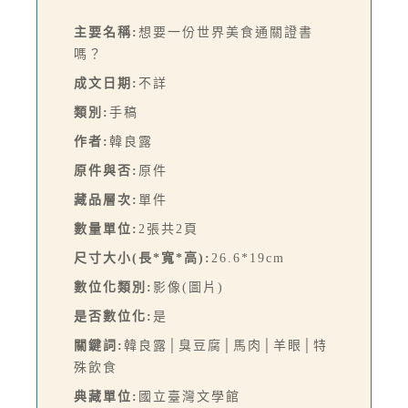
主要名稱:
想要一份世界美食通關證書
嗎？
成文日期:
不詳
類別:
手稿
作者:
韓良露
原件與否:
原件
藏品層次:
單件
數量單位:
2張共2頁
尺寸大小(長*寬*高):
26.6*19cm
數位化類別:
影像(圖片)
是否數位化:
是
關鍵詞:
韓良露│臭豆腐│馬肉│羊眼│特
殊飲食
典藏單位:
國立臺灣文學館