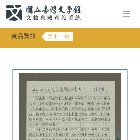
跳到主要內容
:::
藏品資訊
回上一頁
:::