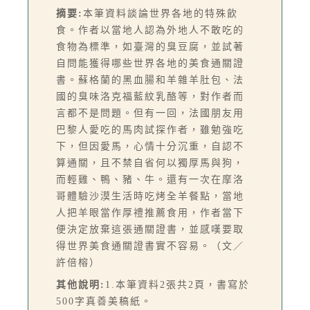
摘要:
本筆資料談論世界各地的特殊飲
食。作者以當地人認為外地人不敢吃的
食物為標準，如臺灣的臭豆腐，並試著
自問能獲得哪些世界各地的美食通關證
書。蘇格蘭的黑血腸和羊雜羊肚包、法
國的臭味洛克福藍紋乳酪等，對作者而
言都不是問題。但有一回，法國朋友用
巴黎人愛吃的馬肉試探作者，雖勉強吃
下，但因愛馬，心情十分沉重，自認不
算通關，且不禁自省何以獨厚馬與狗，
而輕雞、鴨、豬、牛。還有一次在摩洛
哥體驗沙漠生活時吃烤全羊餐點，當地
人把羊眼當作厚禮推薦食用，作者當下
便決定放棄這張通關證書，並感嘆要取
得世界美食通關證書實不容易。（文／
許倍榕）
其他說明:
1.本筆資料2張共2頁，書寫於
500字真善美稿紙。