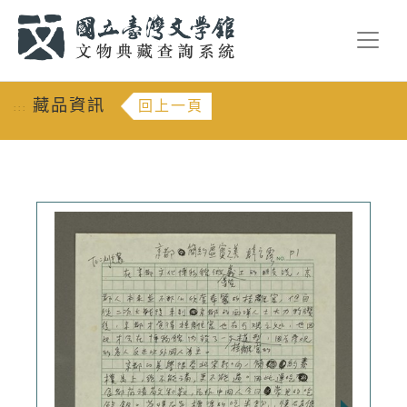
跳到主要內容
:::
藏品資訊
回上一頁
:::