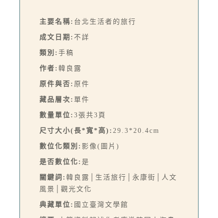
主要名稱:
台北生活者的旅行
成文日期:
不詳
類別:
手稿
作者:
韓良露
原件與否:
原件
藏品層次:
單件
數量單位:
3張共3頁
尺寸大小(長*寬*高):
29.3*20.4cm
數位化類別:
影像(圖片)
是否數位化:
是
關鍵詞:
韓良露│生活旅行│永康街│人文
風景│觀光文化
典藏單位:
國立臺灣文學館