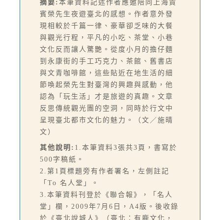
摘要:
本筆資料記述作者應邀陪同上海貴
賓榮先生夜遊臺北的感想。作者意外發
現相較於千篇一律、豪華卻乏味的大餐
與觀光行程，平凡的小吃、茶堂、小巷
文化反而讓人驚艷。從度小月的擔仔麵
到永康街的手工巧克力、茶館、舊書店
與文青咖啡館，這些貼近在地生活的細
節喚起榮先生對臺灣的興趣與感動，他
認為「玩生活」才是旅遊的真趣。文章
反思傳統觀光團的空洞，同時於行文中
呈現臺北都市文化的魅力。（文／施晴
文）
其他說明:
1.本筆資料3張共3頁，書寫於
500字稿紙。
2.第1頁標題旁有作者署名，左側註記
「To 名人堂」。
3.本筆資料刊登於《聯合報》，「名人
堂」欄，2009年7月6日，A4版。後收錄
於《臺北說城人》（臺北：有鹿文化，