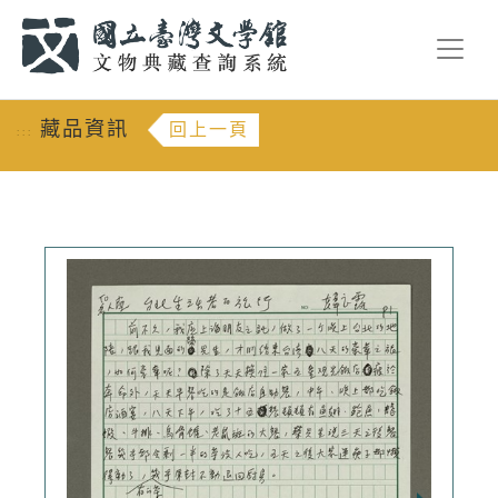
跳到主要內容
:::
藏品資訊
回上一頁
:::