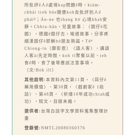
所批評ê人ê處境kap問題ê時，kiám-
chhái tio̍h bōe隨便koh去批評別人ê
pháiⁿ；Án-ne 也thang hō͘ 心境khah安
靜。Chhiu-hân，兒童故事：〈囡仔ê花
園〉，德國ê囡仔古，喻道故事，分享疼
細漢囡仔ê耶穌hō͘朋友熟識。Tēⁿ
Chiong-in（鄭彰恩）〈請人客〉，講請
人客ài先定時間，koh tī聚餐以前、teh
食ê時、食了後等應該注意事項。
（文/Bo̍k ilī）
其他說明:
本資料內文第11頁，〈蒜仔ê
藥用價值〉、第30頁，〈戲劇家ê 1段
話〉、第48頁，〈祈禱10年成功chiah成
功〉，短文，目錄未揭。
提供者:
台灣白話字文學資料蒐集整理計
畫
登錄號:
NMTL20080360376