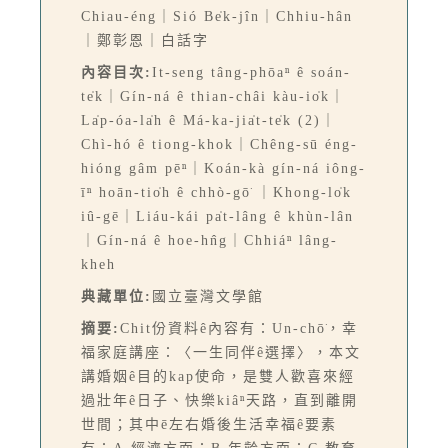
Chiau-éng｜Sió Be̍k-jîn｜Chhiu-hân
｜鄭彰恩｜白話字
內容目次:
It-seng tâng-phōaⁿ ê soán-
te̍k｜Gín-ná ê thian-châi kàu-io̍k｜
La̍p-óa-la̍h ê Má-ka-jia̍t-te̍k (2)｜
Chì-hó ê tiong-khok｜Chêng-sū éng-
hióng gâm pēⁿ｜Koán-kà gín-ná iông-
īⁿ hoān-tio̍h ê chhò-gō͘ ｜Khong-lo̍k
iû-gē｜Liáu-kái pa̍t-lâng ê khùn-lân
｜Gín-ná ê hoe-hn̂g｜Chhiáⁿ lâng-
kheh
典藏單位:
國立臺灣文學館
摘要:
Chit份資料ê內容有：Un-chō͘，幸
福家庭講座：〈一生同伴ê選擇〉，本文
講婚姻ê目的kap使命，是雙人歡喜來經
過壯年ê日子、快樂kiâⁿ天路，直到離開
世間；其中ē左右婚後生活幸福ê要素