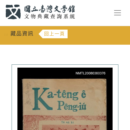
跳到主要內容
:::
藏品資訊
回上一頁
:::