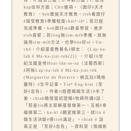
有：A.經濟方面；B.年齡方面；C.教育
kap信仰方面；Chit幾項。〈囡仔ê天才
教育〉，beh實施天才教育，tio̍h看囡仔
ê接受教育ê準備程度cháiⁿ-iūⁿ；若已經
完成準備，koh囡仔mā歡喜學習，進步
tio̍h真緊；若lóng無sím-mi̍h準備，就無
論用sím-mi̍h方法，也學bōe好sè。Un-
chō͘，介紹基督教著名ê婦女：〈La̍p-óa-
la̍h ê Má-ka-jia̍t-te̍k(2)〉，介紹16世
紀法國皇帝Hoat-lân-se-su（法蘭西斯）
ê阿姊La̍p-óa-la̍h ê Má-ka-jia̍t-te̍k
(Marguerite de Navarre，納瓦拉ê瑪格
麗特）ê生平記事。Tiuⁿ Eng-kia̍t〈至
好ê忠告〉，作者tī經歷婚姻生活10冬了
後，chiah曉悟當初證婚ê牧師所講ê話：
「若是lín將主耶穌基督做第一，互相ê幸
福做第二，ka-kī ê願望做第三，就lín ê
婚生活決斷ē得tio̍h滿足」，chiah ê 話
真正是 「至好ê忠告」。資料室〈情緒影