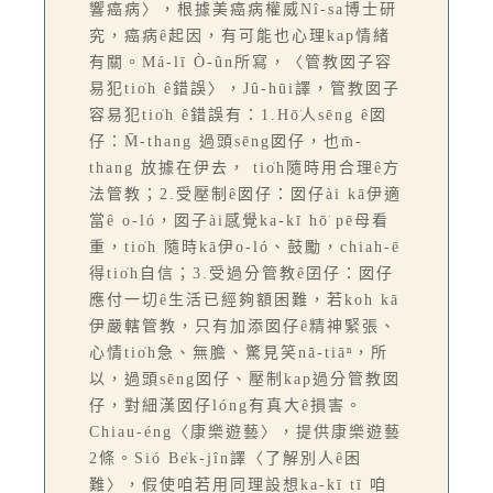
響癌病〉，根據美癌病權威Nî-sa博士研
究，癌病ê起因，有可能也心理kap情緒
有關。Má-lī Ò-ûn所寫，〈管教囡子容
易犯tio̍h ê錯誤〉，Jû-hūi譯，管教囡子
容易犯tio̍h ê錯誤有：1.Hō͘人sēng ê囡
仔：M̄-thang 過頭sēng囡仔，也m̄-
thang 放據在伊去， tio̍h隨時用合理ê方
法管教；2.受壓制ê囡仔：囡仔ài kā伊適
當ê o-ló，囡子ài感覺ka-kī hō͘ pē母看
重，tio̍h 隨時kā伊o-ló、鼓勵，chiah-ē
得tio̍h自信；3.受過分管教ê囝仔：囡仔
應付一切ê生活已經夠額困難，若koh kā
伊嚴轄管教，只有加添囡仔ê精神緊張、
心情tio̍h急、無膽、驚見笑nā-tiāⁿ，所
以，過頭sēng囡仔、壓制kap過分管教囡
仔，對細漢囡仔lóng有真大ê損害。
Chiau-éng〈康樂遊藝〉，提供康樂遊藝
2條。Sió Be̍k-jîn譯〈了解別人ê困
難〉，假使咱若用同理設想ka-kī tī 咱