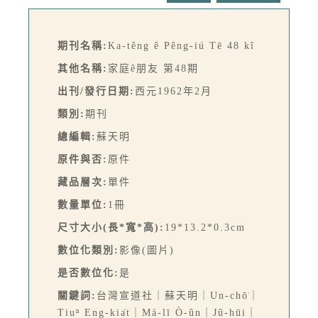
期刊名稱:
Ka-têng ê Pêng-iú Tē 48 kî
其他名稱:
家庭ê朋友 第48期
出刊/發行日期:
西元1962年2月
類別:
期刊
總編輯:
蘇天明
原件與否:
原件
藏品層次:
單件
數量單位:
1冊
尺寸大小(長*寬*高):
19*13.2*0.3cm
數位化類別:
影像(圖片)
是否數位化:
是
關鍵詞:
台灣宣道社｜蘇天明｜Un-chō͘｜
Tiuⁿ Eng-kia̍t｜Má-lī Ò-ûn｜Jû-hūi｜