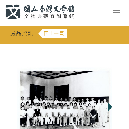
跳到主要內容
:::
藏品資訊
回上一頁
:::