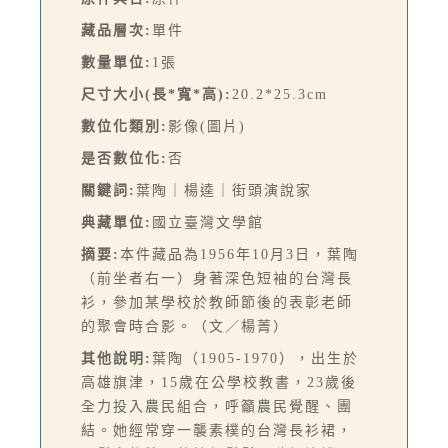
藏品層次:
單件
數量單位:
1張
尺寸大小(長*寬*高):
20.2*25.3cm
數位化類別:
影像(圖片)
是否數位化:
否
關鍵詞:
葉陶｜楊逵｜街頭演說家
典藏單位:
國立臺灣文學館
摘要:
本件藏品為1956年10月3日，葉陶
（前坐者右一）身著深色短袖的台灣長
衫，參加某學校於教師節後的表彰老師
的聚會時合影。（文／楊菁）
其他說明:
葉陶（1905-1970），出生於
高雄旗津，15歲在公學校教書，23歲後
全力投入農民組合，呼籲農民覺醒、團
結。她經常穿一襲素樸的台灣長衫裙，