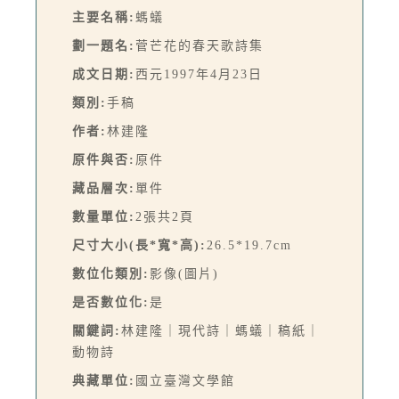
主要名稱:
螞蟻
劃一題名:
菅芒花的春天歌詩集
成文日期:
西元1997年4月23日
類別:
手稿
作者:
林建隆
原件與否:
原件
藏品層次:
單件
數量單位:
2張共2頁
尺寸大小(長*寬*高):
26.5*19.7cm
數位化類別:
影像(圖片)
是否數位化:
是
關鍵詞:
林建隆｜現代詩｜螞蟻｜稿紙｜
動物詩
典藏單位:
國立臺灣文學館