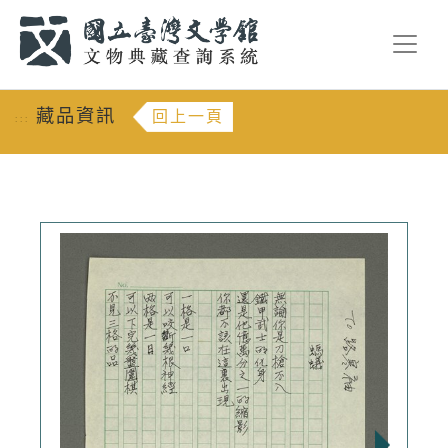
跳到主要內容
:::
藏品資訊
回上一頁
:::