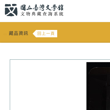
跳到主要內容
:::
藏品資訊
回上一頁
:::