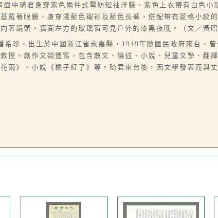
畫面中琦君身穿紫色兩件式雪紡短袖洋裝，紫色上衣帶有白色小
唐基戴著眼鏡，身穿淺藍色襯衫及藍色長褲，搭配帶有菱格小紋
面向著鏡頭，牆面左方的玻璃窗可見戶外的漆黑夜晚。（文／黃
07），本名潘希珍，出生於中國浙江省永嘉縣，1949年隨國民政府來
學教授。創作文類豐富，包含散文、論述、小說、兒童文學、翻
桂花雨》、小說《橘子紅了》等。琦君來台後，因文學發表而與