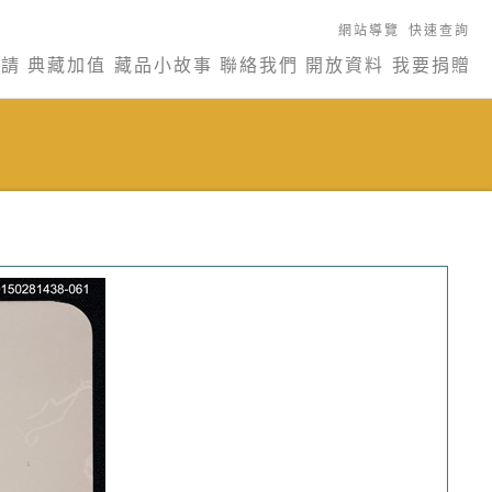
網站導覽
快速查詢
申請
典藏加值
藏品小故事
聯絡我們
開放資料
我要捐贈