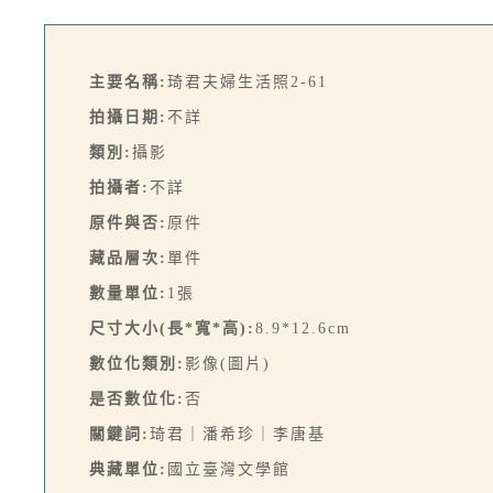
主要名稱:
琦君夫婦生活照2-61
拍攝日期:
不詳
類別:
攝影
拍攝者:
不詳
原件與否:
原件
藏品層次:
單件
數量單位:
1張
尺寸大小(長*寬*高):
8.9*12.6cm
數位化類別:
影像(圖片)
是否數位化:
否
關鍵詞:
琦君｜潘希珍｜李唐基
典藏單位:
國立臺灣文學館