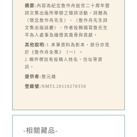
摘要:
內容為紀念詹作舟逝世二十周年暨
詩文集出版所舉辦之徵詩活動，詩題為
〈懷念詹作舟先生〉、〈詹作舟先生詩
文集出版誌慶〉，作者投稿描寫詹氏生
平為人處事及緬懷其風骨與貢獻。
其他說明:
1.本筆資料為影本，部分亦見
於《詹作舟全集》（一）。
2.稿件標註有投稿人姓名、住址等資
訊。
提供者:
詹元雄
登錄號:
NMTL20110270350
-相關藏品-