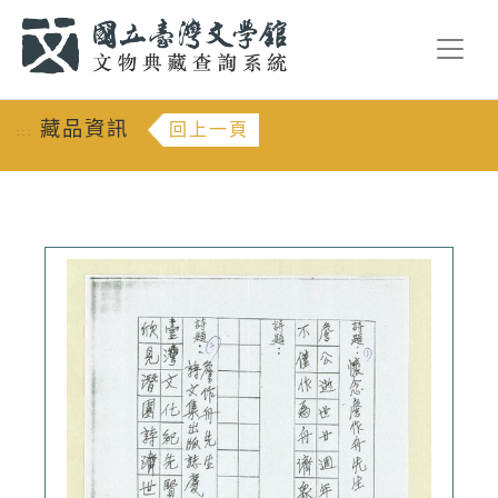
跳到主要內容
:::
藏品資訊
回上一頁
:::