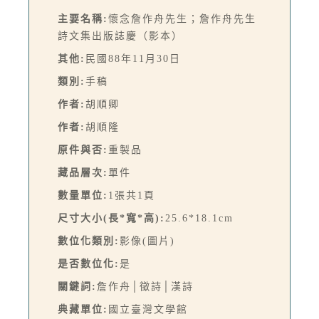
主要名稱:
懷念詹作舟先生；詹作舟先生
詩文集出版誌慶（影本）
其他:
民國88年11月30日
類別:
手稿
作者:
胡順卿
作者:
胡順隆
原件與否:
重製品
藏品層次:
單件
數量單位:
1張共1頁
尺寸大小(長*寬*高):
25.6*18.1cm
數位化類別:
影像(圖片)
是否數位化:
是
關鍵詞:
詹作舟│徵詩│漢詩
典藏單位:
國立臺灣文學館