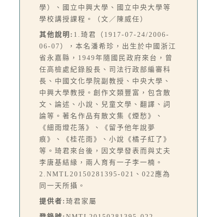
學）、國立中興大學、國立中央大學等
學校講授課程。（文／陳威任）
其他說明:
1.琦君（1917-07-24/2006-
06-07），本名潘希珍，出生於中國浙江
省永嘉縣，1949年隨國民政府來台，曾
任高檢處紀錄股長、司法行政部編審科
長、中國文化學院副教授、中央大學、
中興大學教授。創作文類豐富，包含散
文、論述、小說、兒童文學、翻譯、詞
論等。著名作品有散文集《煙愁》、
《細雨燈花落》、《留予他年說夢
痕》、《桂花雨》、小說《橘子紅了》
等。琦君來台後，因文學發表而與丈夫
李唐基結緣，兩人育有一子李一楠。
2.NMTL20150281395-021、022應為
同一天所攝。
提供者:
琦君家屬
登錄號:
NMTL20150281395-022