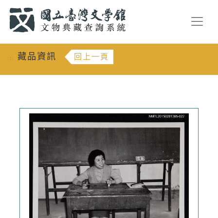
跳到主要內容
:::
藏品資訊
回上一頁
:::