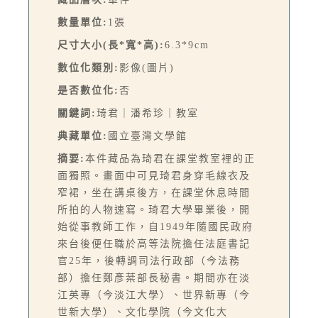
數量單位:
1張
尺寸大小(長*寬*高):
6.3*9cm
數位化類別:
影像(圖片)
是否數位化:
否
關鍵詞:
琦君｜潘希珍｜教室
典藏單位:
國立臺灣文學館
摘要:
本件藏品為琦君在課堂教室裡的正
面獨照。畫面中可見琦君身穿毛線衣及
窄裙，坐在講桌後方，在課堂休息時間
所拍的人物速寫。琦君大學畢業後，開
始從事教師工作，自1949年隨國民政府
來台後便任職於高等法院擔任法庭書記
官25年，後轉調司法行政部（今法務
部）擔任鄭彥棻部長秘書。期間亦在淡
江英專（今淡江大學）、世界新專（今
世新大學）、文化學院（今文化大