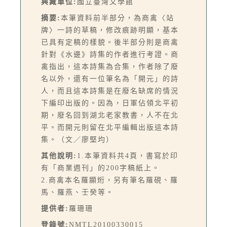
典藏單位:
國立臺灣文學館
摘要:
本筆資料前半部分，為商禽〈站
牌〉一詩的草稿，修改痕跡明顯，基本
已具有定稿的樣貌。後半部分則是商禽
針對《水邊》詩集的作者進行考證。商
禽指出，這本詩集為合集，作者除了廢
名以外，還有一位筆名為「開元」的詩
人，而且這本詩集是在廢名缺席的情況
下編印出版的。因為，日軍佔領北平初
期，廢名回到湖北老家教書，人不在北
平。而開元則留在北平編輯出版這本詩
集。（文／廖堅均）
其他說明:
1.本筆資料共4頁，書寫於印
有「商業週刊」的200字稿紙上。
2.商禽本名羅顯烆，另有筆名羅硯、羅
馬、羅燕、壬癸等。
提供者:
羅珊珊
登錄號:
NMTL20100330015