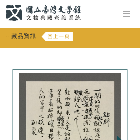
跳到主要內容
:::
藏品資訊
回上一頁
:::