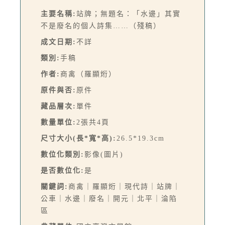
主要名稱:
站牌；無題名：「水邊」其實
不是廢名的個人詩集……（殘稿）
成文日期:
不詳
類別:
手稿
作者:
商禽（羅顯烆）
原件與否:
原件
藏品層次:
單件
數量單位:
2張共4頁
尺寸大小(長*寬*高):
26.5*19.3cm
數位化類別:
影像(圖片)
是否數位化:
是
關鍵詞:
商禽｜羅顯烆｜現代詩｜站牌｜
公車｜水邊｜廢名｜開元｜北平｜淪陷
區