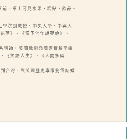
桌前，桌上可見水果、糕點、飲品。
中國文化學院副教授、中央大學、中興大
燈花落》、《留予他年說夢痕》、
新聞系講師，美國橡樹嶺國家實驗室編
》、《笑語人生》、《人間多幽
轉來到台灣，與英國歷史專家劉岱結婚