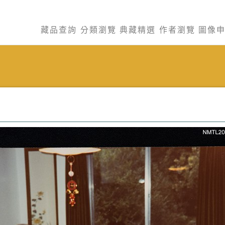
藏品查詢
分類瀏覽
典藏精選
作者瀏覽
圖像