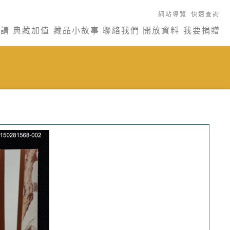
網站導覽
快速查詢
申請
典藏加值
藏品小故事
聯絡我們
開放資料
我要捐贈