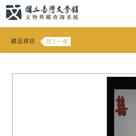
跳到主要內容
:::
藏品資訊
回上一頁
:::