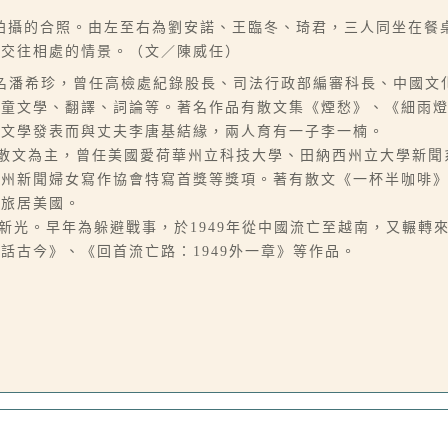
拍攝的合照。由左至右為劉安諾、王臨冬、琦君，三人同坐在餐
間交往相處的情景。（文／陳威任）
06-07），本名潘希珍，曾任高檢處紀錄股長、司法行政部編審科長、
兒童文學、翻譯、詞論等。著名作品有散文集《煙愁》、《細雨
因文學發表而與丈夫李唐基結緣，兩人育有一子李一楠。
作文類以散文為主，曾任美國愛荷華州立科技大學、田納西州立大學
愛州新聞婦女寫作協會特寫首獎等獎項。著有散文《一杯半咖啡
現旅居美國。
畫家王新光。早年為躲避戰事，於1949年從中國流亡至越南，又輾
話古今》、《回首流亡路：1949外一章》等作品。