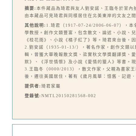
摘要:
本件藏品為琦君與友人劉安諾、王臨冬於室內
由本藏品可見琦君與同樣居住在北美東岸的文友之
其他說明:
1.琦君（1917-07-24/2006-
學教授。創作文類豐富，包含散文、論述、小說、
《桂花雨》、小說《橘子紅了》等。琦君來台後，
2.劉安諾（1935-01-13/），著名作家，創
輯，曾獲大華晚報散文獎、梁實秋文學獎翻譯獎、
默》、《浮世情懷》及小說《愛情的獵人》等書。
3.王臨冬（0000/2013），散文作家，父親為
後，遷往美國居住，著有《歲月風華：憶舊．記遊．
提供者:
琦君家屬
登錄號:
NMTL20150281568-002