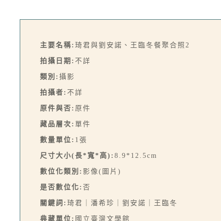
主要名稱:
琦君與劉安諾、王臨冬餐聚合照2
拍攝日期:
不詳
類別:
攝影
拍攝者:
不詳
原件與否:
原件
藏品層次:
單件
數量單位:
1張
尺寸大小(長*寬*高):
8.9*12.5cm
數位化類別:
影像(圖片)
是否數位化:
否
關鍵詞:
琦君｜潘希珍｜劉安諾｜王臨冬
典藏單位:
國立臺灣文學館