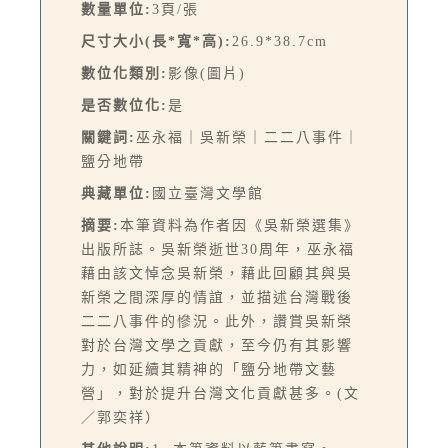
數量單位:
3頁/張
尺寸大小(長*寬*高):
26.9*38.7cm
數位化類別:
影像(圖片)
是否數位化:
是
關鍵詞:
巫永福｜吳新榮｜二二八事件｜
鹽分地帶
典藏單位:
國立臺灣文學館
摘要:
本筆資料為作者因《吳新榮選集》
出版所誌。吳新榮逝世30周年，巫永福
藉由該文悼念吳新榮，藉此回顧其與吳
新榮之間深厚的情誼，並描述台灣戰後
二二八事件的慘況。此外，讚賞吳新榮
對於台灣文學之貢獻，至今仍有其影響
力，如延續其精神的「鹽分地帶文藝
營」，對於提升台灣文化貢獻甚多。(文
／郭奕祥）