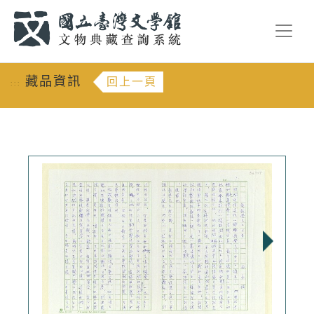
跳到主要內容
:::
藏品資訊
回上一頁
:::