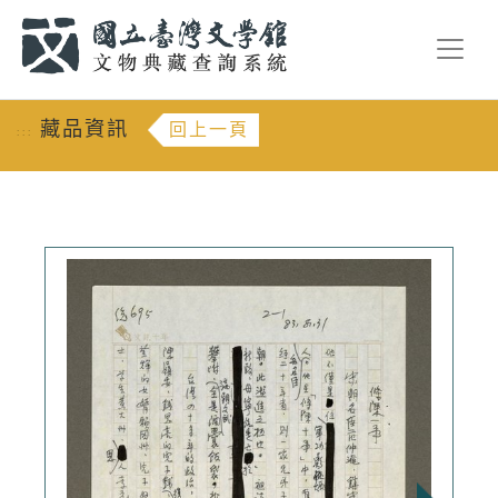
跳到主要內容
:::
藏品資訊
回上一頁
:::