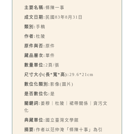
主要名稱:
條陳一事
成文日期:
民國83年8月31日
類別:
手稿
作者:
杜陵
原件與否:
原件
藏品層次:
單件
數量單位:
2頁/張
尺寸大小(長*寬*高):
29.6*21cm
數位化類別:
影像(圖片)
是否數位化:
是
關鍵詞:
姜穆｜杜陵｜裙帶關係｜貪污文
化
典藏單位:
國立臺灣文學館
摘要:
作者以范仲淹「條陳十事」為引