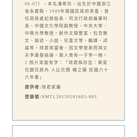
06-07），本名潘希珍，出生於中國浙江
省永嘉縣，1949年隨國民政府來臺，曾
任高檢處紀錄股長、司法行政部編審科
長、中國文化學院副教授、中央大學、
中興大學教授。創作文類豐富，包含散
文、論述、小說、兒童文學、翻譯、詞
論等。琦君來臺後，因文學發表而與丈
夫李唐基結緣，兩人育有一子李一楠。
2.照片背面有字：「琦君姊存念：黃家
花園花房內 人比花嬌 蟬之攝 民國六十
六年春」
提供者:
琦君家屬
登錄號:
NMTL20150281603-003