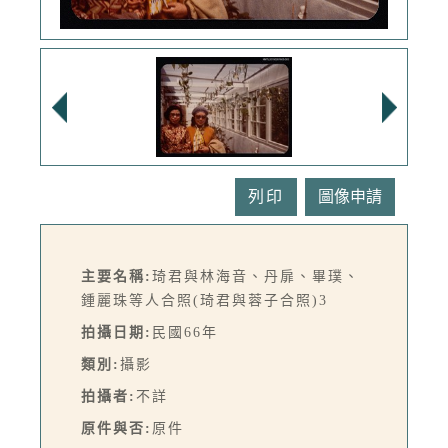
列印
主要名稱:
琦君與林海音、丹扉、畢璞、
鍾麗珠等人合照(琦君與蓉子合照)3
拍攝日期:
民國66年
類別:
攝影
拍攝者:
不詳
原件與否:
原件