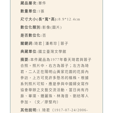
藏品層次:
單件
數量單位:
1張
尺寸大小(長*寬*高):
8.9*12.4cm
數位化類別:
影像(圖片)
是否數位化:
否
關鍵詞:
琦君│潘希珍│蓉子
典藏單位:
國立臺灣文學館
摘要:
本件藏品為1977年春天琦君與蓉子
合照。照片中，右方為蓉子；左方為琦
君，二人正在陽明山黃家花園的花房內
參訪，上方可見許多懸吊的植株。根據
系列照片可知，應是參與中國婦女寫作
協會舉辦之文藝交流活動，當日尚有丹
扉、畢璞、鍾麗珠、林海音、劉枋等人
參加。（文／廖堅均）
其他說明:
1.琦君（1917-07-24/2006-