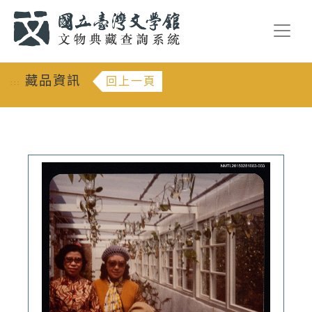
跳到主要內容
:::
藏品資訊
回上一頁
:::