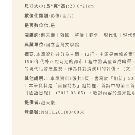
尺寸大小(長*寬*高):
29.6*21cm
數位化類別:
影像(圖片)
是否數位化:
是
關鍵詞:
趙天儀｜韓國｜整治｜範例｜現代化｜現代
典藏單位:
國立臺灣文學館
摘要:
本筆資料共分為三節，12行。主題是南韓首
1960年代朴正熙時期的都市工程中將其覆蓋成暗渠
的現代化發展趨勢，作為其對清溪川的評價。（文
其他說明:
1.本筆資料1張共1頁，書寫於「加新」5
2.本筆資料是「首爾詩抄」組詩裡四首詩中的第三首詩
《國語日報》（2012.03.05）。收錄內容於最末註明
提供者:
趙天儀
登錄號:
NMTL20110040066