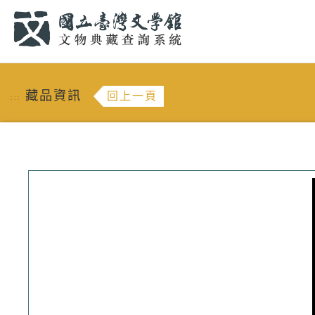
跳到主要內容
:::
藏品資訊
回上一頁
:::