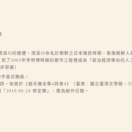
詩
爾清溪川的變遷。清溪川命名於朝鮮之日本殖民時期，象徵朝鮮人
，到了2003年李明博時期的都市工程裡成為「政治經濟導向的
／許容展）
00字直式稿紙。
，收錄於《趙天儀全集4詩卷4》（臺南：國立臺灣文學館，2020.
「2010.06.24 修定稿」，應為創作日期。