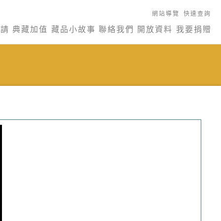
網站導覽
快速查詢
申請
典藏加值
藏品小故事
聯絡我們
開放資料
我要捐贈