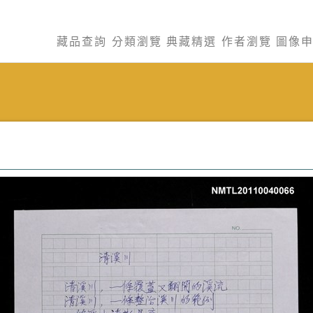
藏品查詢
分類瀏覽
典藏精選
作者瀏覽
圖像