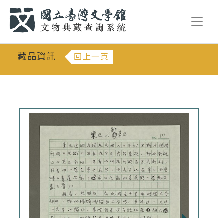
跳到主要內容
:::
藏品資訊
回上一頁
:::