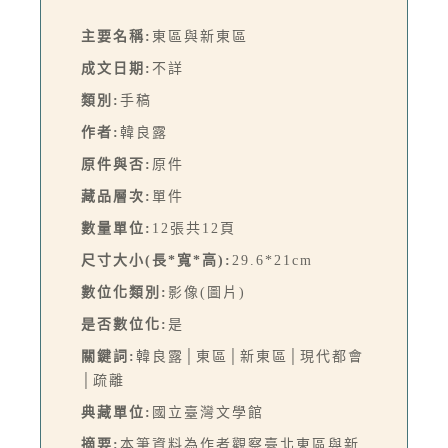
主要名稱:
東區與新東區
成文日期:
不詳
類別:
手稿
作者:
韓良露
原件與否:
原件
藏品層次:
單件
數量單位:
12張共12頁
尺寸大小(長*寬*高):
29.6*21cm
數位化類別:
影像(圖片)
是否數位化:
是
關鍵詞:
韓良露│東區│新東區│現代都會
│疏離
典藏單位:
國立臺灣文學館
摘要:
本筆資料為作者觀察臺北東區與新