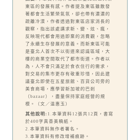
東區的發展有感。作者提及東區雖散發
著都會生活繁榮氣氛，卻也帶有濃濃的
疏離冷漠，作者透過對東區店家消長的
觀察，指出該處講求新、變、炫、瘋，
反映現代都會用過即棄的消費觀，忽略
了永續生存發展的意義。而新東區可能
是臺北人首次不以街道來認識區域，大
樓的商業空間取代了都市街道。作者以
為，人不會只滿足於食衣住行的需求，
對交易的集市更存有敬重珍惜，因此建
議臺北即使在五星旅館、百貨公司旁的
美食商場，應學習新加坡的巴剎
（bazaar），盡量保持家庭經營的規
模。（文／温惠玉）
其他說明:
1.本筆資料12張共12頁，書寫
於400字真善美稿紙。
2.本筆資料無作者署名。
3.本筆資料有修改增補痕跡。