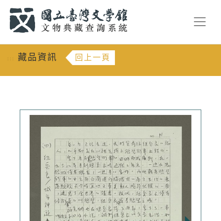
跳到主要內容
:::
藏品資訊
回上一頁
:::