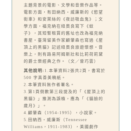
主題背景的電影、文學和音樂作品等。
電影方面，有田納西‧威廉斯的《慾望
街車》和安萊絲的《夜訪吸血鬼》；文
學方面，福克納在紐奧良寫下《蚊
子》，其短暫租賃的舊址也改為福克納
書屋。臺灣留美作家顧肇森也寫過《屋
頂上的黑貓》記述紐奧良旅遊懷想。音
樂上，則有路易阿姆斯壯和比莉荷莉黛
的爵士樂經典之作。（文／曾巧雲）
其他說明:
1.本筆資料2張共2頁，書寫於
500 字真善美稿紙。
2.本筆資料無作者署名。
3.第1頁倒數第三段提及的「《屋頂上的
黑貓》」推測為誤植，應為「《貓臉的
歲月》」。
4.顧肇森（1954-1995），小說家。
5.田納西‧威廉斯（Tennessee
Williams，1911-1983），美國劇作