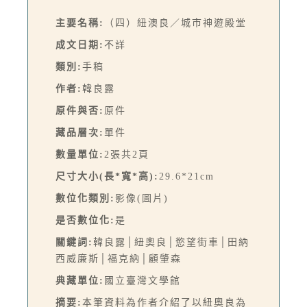
主要名稱:
（四）紐澳良／城市神遊殿堂
成文日期:
不詳
類別:
手稿
作者:
韓良露
原件與否:
原件
藏品層次:
單件
數量單位:
2張共2頁
尺寸大小(長*寬*高):
29.6*21cm
數位化類別:
影像(圖片)
是否數位化:
是
關鍵詞:
韓良露│紐奧良│慾望街車│田納
西威廉斯│福克納│顧肇森
典藏單位:
國立臺灣文學館
摘要:
本筆資料為作者介紹了以紐奧良為