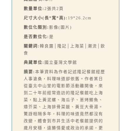
數量單位:
2張共2頁
尺寸大小(長*寬*高):
19*26.2cm
數位化類別:
影像(圖片)
是否數位化:
是
關鍵詞:
韓良露│隆記│上海菜│潮流│飲
食
典藏單位:
國立臺灣文學館
摘要:
本筆資料為作者記述隆記餐館經歷
人事滄桑，料理味道卻依舊。作者某日
從臺北中山堂的電影節活動離開後，來
到二十年前經常造訪的隆記餐館吃上海
菜，點上黃泥螺、海瓜子、蔥烤鯽魚、
㸆芥菜、上海排骨菜飯、黃豆大骨湯。
驚訝相隔多年，料理的味道竟然都沒有
改變，體會到市井生活中老餐館提供的
歲月安穩，遠勝情愛或政治的承諾，更