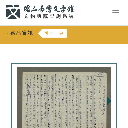
跳到主要內容
:::
藏品資訊
回上一頁
:::