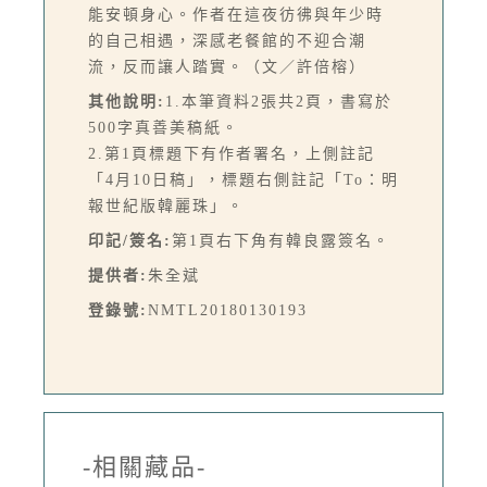
能安頓身心。作者在這夜彷彿與年少時
的自己相遇，深感老餐館的不迎合潮
流，反而讓人踏實。（文／許倍榕）
其他說明:
1.本筆資料2張共2頁，書寫於
500字真善美稿紙。
2.第1頁標題下有作者署名，上側註記
「4月10日稿」，標題右側註記「To：明
報世紀版韓麗珠」。
印記/簽名:
第1頁右下角有韓良露簽名。
提供者:
朱全斌
登錄號:
NMTL20180130193
-相關藏品-