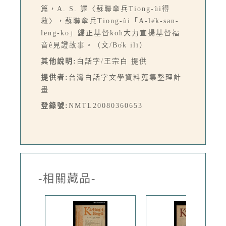
篇，A. S. 譯〈蘇聯傘兵Tiong-ùi得
救〉，蘇聯傘兵Tiong-ùi「A-le̍k-san-
leng-ko」歸正基督koh大力宣揚基督福
音ê見證故事。（文/Bo̍k ilī）
其他說明:
白話字/王宗白 提供
提供者:
台灣白話字文學資料蒐集整理計
畫
登錄號:
NMTL20080360653
-相關藏品-