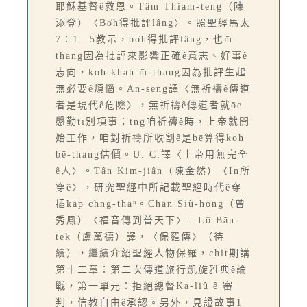
耶穌基督ê救恩。Tâm Thiam-teng（陳
添登）〈Bo̍h得批評lâng〉。照聖經馬太
7：1—5教示，bo̍h得批評lâng，也m̄-
thang因為批評來影響正確ê意志、好事ê
志向，koh khah m̄-thang因為批評生起
無必要ê煩惱。An-seng譯〈無祈禱ê傳道
者是現代ê危險〉，無祈禱ê傳道者就ōe
慇勤tī別項事；tng咱祈禱ê時，上帝就開
始工作，咱對祈禱所收割ê是bē算得koh
bē-thang估價。U. C.譯〈上帝用無完全
ê人〉。Tân Kim-jiân（陳金然）〈In所
穿ê〉，研究聖經中所記載聖經時代ê穿
插kap chng-thāⁿ。Chan Siù-hōng（曾
秀鳯）〈福音傳到普天下〉。Lô͘ Bān-
tek（盧萬德）譯，〈保羅傳〉（待
續），繼續介紹聖經人物保羅，chit期講
第十二章：第二次傳道旅行凱旋雅典ê論
戰，第一單元：拒絕總督Ka-liû ê 審
判，信教自由ê承認。另外，見證故事1