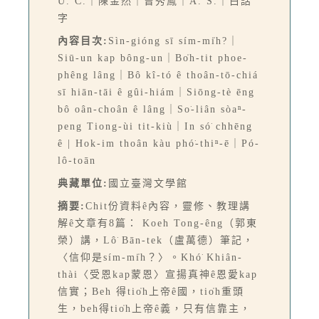
U. C.｜陳金然｜曾秀鳯｜A. S.｜白話
字
內容目次:
Sìn-gióng sī sím-mi̍h?｜
Siū-un kap bông-un｜Bo̍h-tit phoe-
phêng lâng｜Bô kî-tó ê thoân-tō-chiá
sī hiān-tāi ê gûi-hiám｜Siōng-tè ēng
bô oân-choân ê lâng｜So͘-liân sòaⁿ-
peng Tiong-ùi tit-kiù｜In só͘ chhēng
ê | Hok-im thoân kàu phó͘-thiⁿ-ē｜Pó-
lô-toān
典藏單位:
國立臺灣文學館
摘要:
Chit份資料ê內容，靈修、教理講
解ê文章有8篇： Koeh Tong-êng（郭東
榮）講，Lô͘ Bān-tek（盧萬德）筆記，
〈信仰是sím-mi̍h？〉。Khó͘ Khiân-
thài〈受恩kap蒙恩〉宣揚真神ê恩愛kap
信實；Beh 得tio̍h上帝ê國，tio̍h重頭
生，beh得tio̍h上帝ê義，只有信靠主，