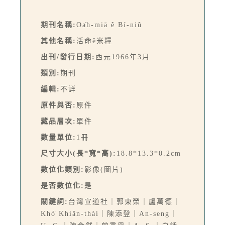
期刊名稱:
Oa̍h-miā ê Bí-niû
其他名稱:
活命ê米糧
出刊/發行日期:
西元1966年3月
類別:
期刊
編輯:
不詳
原件與否:
原件
藏品層次:
單件
數量單位:
1冊
尺寸大小(長*寬*高):
18.8*13.3*0.2cm
數位化類別:
影像(圖片)
是否數位化:
是
關鍵詞:
台灣宣道社｜郭東榮｜盧萬德｜
Khó͘ Khiân-thài｜陳添登｜An-seng｜