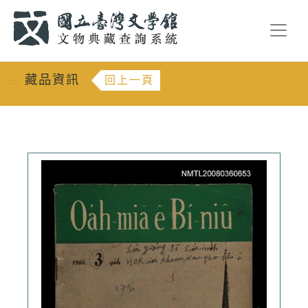
跳到主要內容
:::
藏品資訊
回上一頁
:::