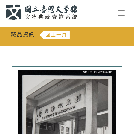
跳到主要內容
:::
藏品資訊
回上一頁
:::