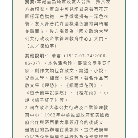
摘要:
本藏品為琦君及友人合照。照片左
方為琦君。畫面中可見琦君身著有花卉
圖樣深色旗袍，左手微彎掛有一深色衣
裝，友人身著花卉圖樣淺色旗袍與琦君
並肩而立，後方場景為「國立政治大學
公共行政及企業管理教育中心」大門。
（文／陳柏宇）
其他說明:
1.琦君（1917-07-24/2006-
06-07），本名潘希珍，臺灣文學重要作
家，創作文類包含散文、論述、小說、
兒童文學、翻譯、詞論等。著名作品有
散文集《煙愁》、《細雨燈花落》、
《留予他年說夢痕》、《桂花雨》、小
說《橘子紅了》等。
2.國立政治大學公共行政及企業管理教
育中心：1962年中華民國政府和美國政
府合作與密西根大學簽訂合約後成立，
最初目的為辦理在職訓練，提供政府單
位以及企業機構公共行政及企業管理等