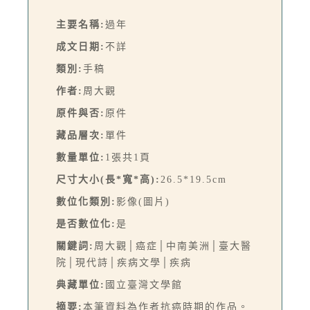
主要名稱:
過年
成文日期:
不詳
類別:
手稿
作者:
周大觀
原件與否:
原件
藏品層次:
單件
數量單位:
1張共1頁
尺寸大小(長*寬*高):
26.5*19.5cm
數位化類別:
影像(圖片)
是否數位化:
是
關鍵詞:
周大觀│癌症│中南美洲│臺大醫
院│現代詩│疾病文學│疾病
典藏單位:
國立臺灣文學館
摘要:
本筆資料為作者抗癌時期的作品。