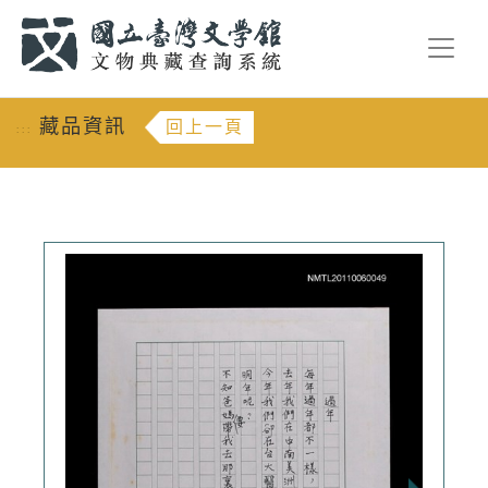
跳到主要內容
:::
藏品資訊
回上一頁
:::