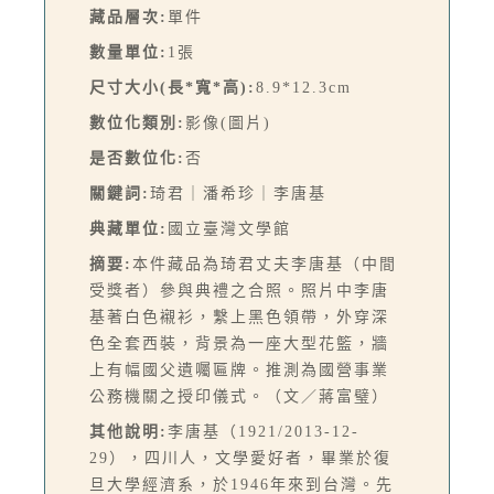
藏品層次:
單件
數量單位:
1張
尺寸大小(長*寬*高):
8.9*12.3cm
數位化類別:
影像(圖片)
是否數位化:
否
關鍵詞:
琦君｜潘希珍｜李唐基
典藏單位:
國立臺灣文學館
摘要:
本件藏品為琦君丈夫李唐基（中間
受獎者）參與典禮之合照。照片中李唐
基著白色襯衫，繫上黑色領帶，外穿深
色全套西裝，背景為一座大型花籃，牆
上有幅國父遺囑匾牌。推測為國營事業
公務機關之授印儀式。（文／蔣富璧）
其他說明:
李唐基（1921/2013-12-
29），四川人，文學愛好者，畢業於復
旦大學經濟系，於1946年來到台灣。先