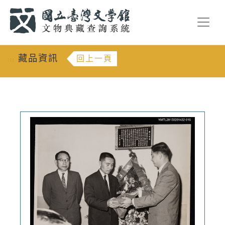
跳到主要內容
:::
藏品資訊
回上一頁
:::