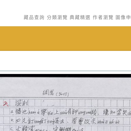
藏品查詢
分類瀏覽
典藏精選
作者瀏覽
圖像