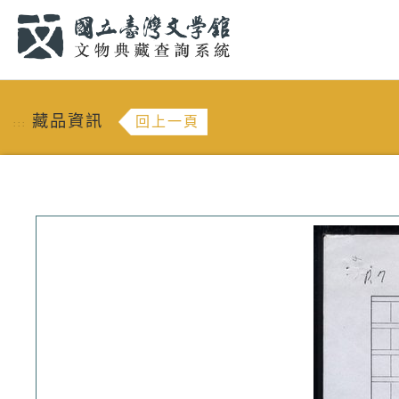
跳到主要內容
:::
藏品資訊
回上一頁
:::