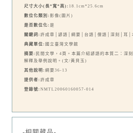
尺寸大小(長*寬*高):
18.1cm*25.6cm
數位化類別:
影像(圖片)
是否數位化:
是
關鍵詞:
許成章│諺語│綱要│台語│俚語│深刻│耳│
典藏單位:
國立臺灣文學館
摘要:
民間文學，4頁。本篇介紹諺語的本質二：深刻
解釋及舉例說明。(文/黃貝玉)
其他說明:
綱要36-13
提供者:
許成章
登錄號:
NMTL20060160057-014
-相關藏品-