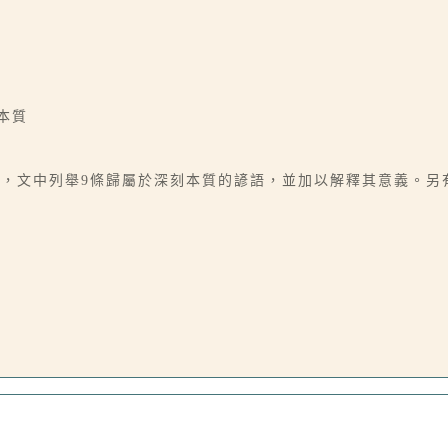
本質
，文中列舉9條歸屬於深刻本質的諺語，並加以解釋其意義。另有關