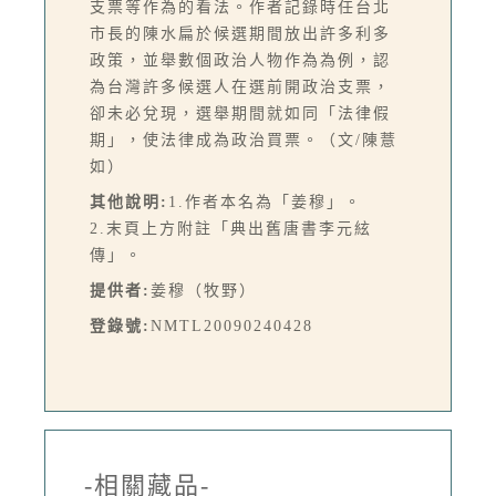
支票等作為的看法。作者記錄時任台北
市長的陳水扁於候選期間放出許多利多
政策，並舉數個政治人物作為為例，認
為台灣許多候選人在選前開政治支票，
卻未必兌現，選舉期間就如同「法律假
期」，使法律成為政治買票。（文/陳薏
如）
其他說明:
1.作者本名為「姜穆」。
2.末頁上方附註「典出舊唐書李元絃
傳」。
提供者:
姜穆（牧野）
登錄號:
NMTL20090240428
-相關藏品-