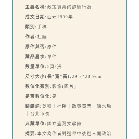
主要名稱:
政策買票的詐騙行為
成文日期:
西元1999年
類別:
手稿
作者:
杜陵
原件與否:
原件
藏品層次:
單件
數量單位:
5頁/張
尺寸大小(長*寬*高):
29.7*20.9cm
數位化類別:
影像(圖片)
是否數位化:
是
關鍵詞:
姜穆｜杜陵｜政策買票｜陳水扁
｜台北市長
典藏單位:
國立臺灣文學館
摘要:
本文為作者對選舉中後選人開政治