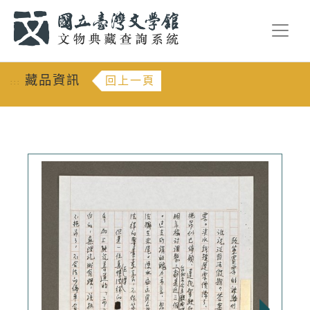
跳到主要內容
:::
藏品資訊
回上一頁
:::