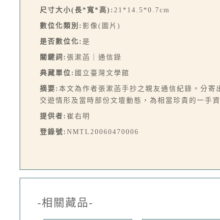
尺寸大小(長*寬*高):
21*14.5*0.7cm
數位化類別:
影像(圖片)
是否數位化:
是
關鍵詞:
張漱菡｜通信錄
典藏單位:
國立臺灣文學館
摘要:
本文為作者張漱菡手抄之親友通信紀錄。分寄出
交遊情形及當時部份文壇動態，為相當珍貴的一手資料
提供者:
崔右明
登錄號:
NMTL20060470006
-相關藏品-