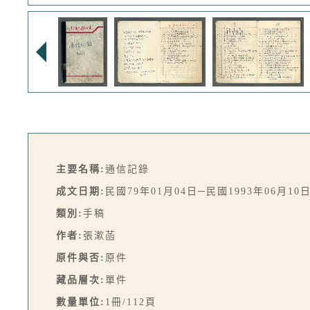
主要名稱:
通信記錄
成文日期:
民國79年01月04日─民國1993年06月10
類別:
手稿
作者:
張漱菡
原件與否:
原件
藏品層次:
單件
數量單位:
1冊/112頁