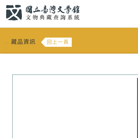
跳到主要內容
:::
藏品資訊
回上一頁
:::