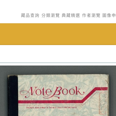
藏品查詢
分類瀏覽
典藏精選
作者瀏覽
圖像