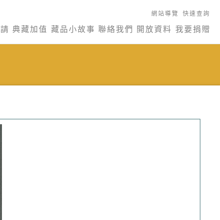
網站導覽
快速查詢
申請
典藏加值
藏品小故事
聯絡我們
開放資料
我要捐贈