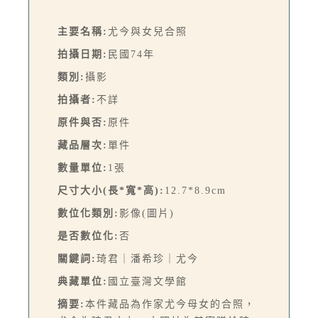
主要名稱:
尤今與女兒合照
拍攝日期:
民國74年
類別:
攝影
拍攝者:
不詳
原件與否:
原件
藏品層次:
單件
數量單位:
1張
尺寸大小(長*寬*高):
12.7*8.9cm
數位化類別:
影像(圖片)
是否數位化:
否
關鍵詞:
琦君｜潘希珍｜尤今
典藏單位:
國立臺灣文學館
摘要:
本件藏品為作家尤今母女的合照，