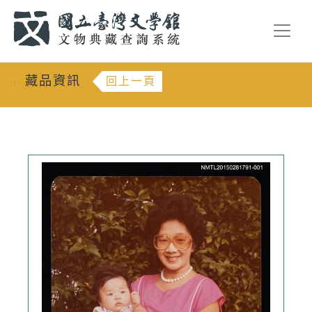
跳到主要內容
:::
藏品資訊
回上一頁
:::