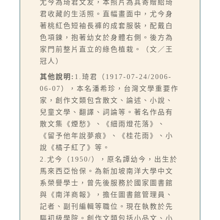
尤今為琦君文友，本照片為其寄贈給琦
君收藏的生活照。直幅畫面中，尤今身
著桃紅色短袖長褲的成套服裝，配戴白
色項鍊，抱著幼女於身體右側。後方為
家門前整片直立的綠色植栽。（文／王
冠人）
其他說明:
1.琦君（1917-07-24/2006-
06-07），本名潘希珍，台灣文學重要作
家，創作文類包含散文、論述、小說、
兒童文學、翻譯、詞論等。著名作品有
散文集《煙愁》、《細雨燈花落》、
《留予他年說夢痕》、《桂花雨》、小
說《橘子紅了》等。
2.尤今（1950/），原名譚幼今，出生於
馬來西亞怡保。為新加坡南洋大學中文
系榮譽學士，曾先後服務於國家圖書館
與《南洋商報》，擔任圖書館管理員、
記者、副刊編輯等職位。現在執教於先
驅初級學院。創作文類包括小品文、小