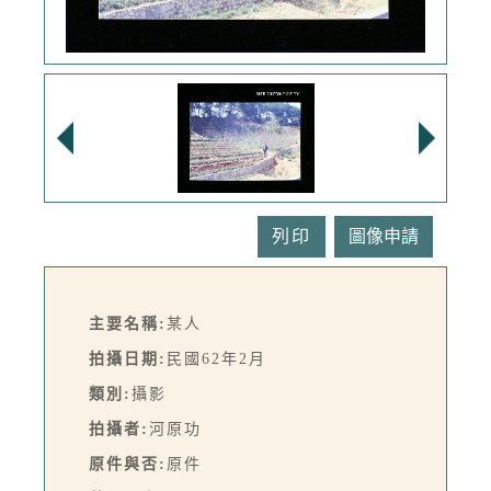
列印
主要名稱:
某人
拍攝日期:
民國62年2月
類別:
攝影
拍攝者:
河原功
原件與否:
原件