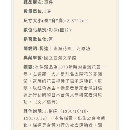
藏品層次:
單件
數量單位:
1張
尺寸大小(長*寬*高):
8.8*12cm
數位化類別:
影像(圖片)
是否數位化:
否
關鍵詞:
楊逵｜東海花園｜河原功
典藏單位:
國立臺灣文學館
摘要:
本件藏品為1973年時的東海花園一
隅。左邊那一大片是別名太陽花的非洲
菊，當時的花園裡種了很多這種花，單
瓣，以紅色為主。攝影者是來台灣對楊
逵進行訪問的日本台灣文學研究者河原
功。（文／楊菁）
其他說明:
1.楊逵（1906/10/18-
1985/3/12），本名楊貴，出生於台南新
化。楊逵是身體力行的社會運動者，關