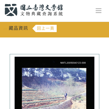
跳到主要內容
:::
藏品資訊
回上一頁
:::