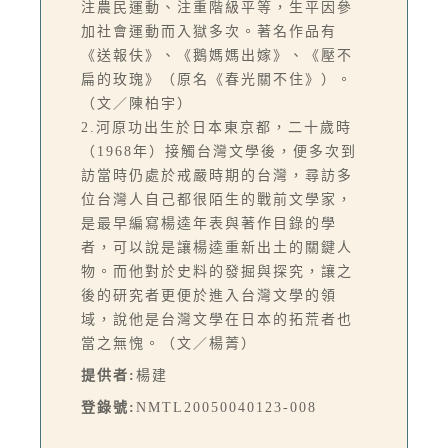
注農民運動、注重階級平等，生平因參
加社會運動而入獄多次。著名作品有
《送報伕》、《鵝媽媽出嫁》、《壓不
扁的玫瑰》（原名《春光關不住》）。
（文／陳柏宇）
2.河原功出生於日本東京都，二十歲時
（1968年）接觸台灣文學後，便多次到
訪當時仍處於戒嚴時期的台灣，尋訪多
位台灣人自己都很陌生的戰前文學家，
是最早編寫楊逵年表與著作目錄的學
者，可以說是讓楊逵重新出土的關鍵人
物。而他對於史料的發掘與探究，讓之
後的研究者更便於進入台灣文學的領
域，說他是台灣文學在日本的拓荒者也
當之無愧。（文／楊菁）
提供者:
楊建
登錄號:
NMTL20050040123-008